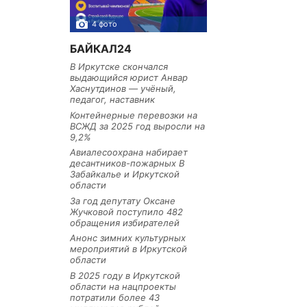
4 фото
3 фото
БАЙКАЛ24
В Иркутске скончался
выдающийся юрист Анвар
Хаснутдинов — учёный,
педагог, наставник
Контейнерные перевозки на
ВСЖД за 2025 год выросли на
9,2%
Авиалесоохрана набирает
десантников-пожарных В
Забайкалье и Иркутской
области
За год депутату Оксане
Жучковой поступило 482
обращения избирателей
Анонс зимних культурных
мероприятий в Иркутской
области
В 2025 году в Иркутской
области на нацпроекты
потратили более 43