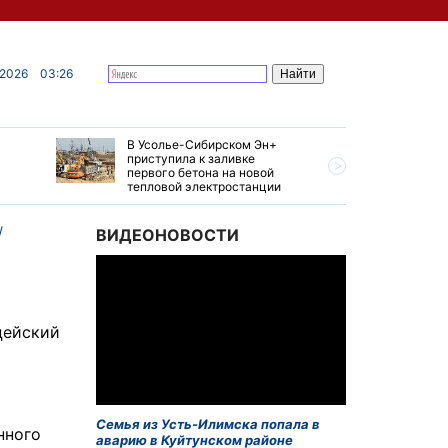
 2026
03:26
В Усолье-Сибирском Эн+
Гендирек
приступила к заливке
авиазаво
первого бетона на новой
трудовом
тепловой электростанции
привет о
ВИДЕОНОВОСТИ
цейский
Семья из Усть-Илимска попала в
нного
аварию в Куйтунском районе