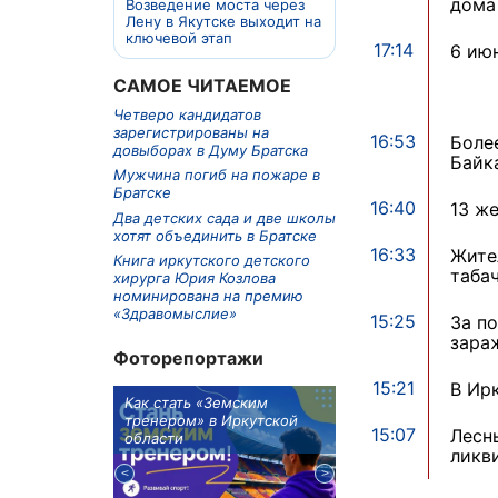
дома
Возведение моста через
Лену в Якутске выходит на
ключевой этап
17:14
6 ию
САМОЕ ЧИТАЕМОЕ
Четверо кандидатов
зарегистрированы на
16:53
Боле
довыборах в Думу Братска
Байк
Мужчина погиб на пожаре в
Братске
16:40
13 ж
Два детских сада и две школы
хотят объединить в Братске
16:33
Жите
Книга иркутского детского
таба
хирурга Юрия Козлова
номинирована на премию
«Здравомыслие»
15:25
За п
зара
Фоторепортажи
15:21
В Ир
м в 9
Как стать «Земским
Три охотника за че
ублей получит
тренером» в Иркутской
пропали в Киренско
15:07
Лесн
тельное
области
районе
ликв
из Иркутской