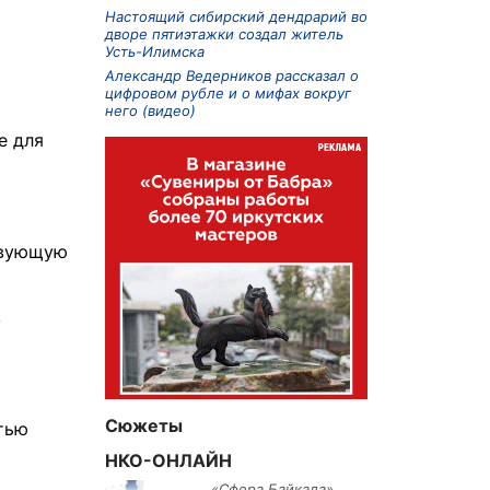
Настоящий сибирский дендрарий во
дворе пятиэтажки создал житель
Усть-Илимска
Александр Ведерников рассказал о
цифровом рубле и о мифах вокруг
него (видео)
е для
твующую
в
Сюжеты
тью
НКО-ОНЛАЙН
«Сфера Байкала»