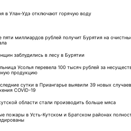
ня в Улан-Удэ отключают горячую воду
е пяти миллиардов рублей получит Бурятия на очистны
ала
енщин заблудились в лесу в Бурятии
льница Усолья перевела 100 тысяч рублей за несущес
чную продукцию
оследние сутки в Приангарье выявили 39 новых случае
жения COVID-19
кутской области стали производить больше мяса
ремшой
Льготный заём в 9
Как стать «Земским
м
миллионов рублей получит
тренером» в Иркутской
ые пожары в Усть-Кутском и Братском районах полнос
машиностроительное
области
идированы
предприятие из Иркутской
области