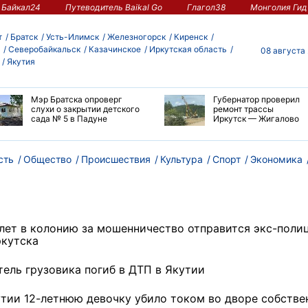
Байкал24
Путеводитель Baikal Go
Глагол38
Монголия Гид
т
Братск
Усть-Илимск
Железногорск
Киренск
Северобайкальск
Казачинское
Иркутская область
08 августа
Якутия
Мэр Братска опроверг
Губернатор проверил
слухи о закрытии детского
ремонт трассы
сада № 5 в Падуне
Иркутск — Жигалово
сть
Общество
Происшествия
Культура
Спорт
Экономика
 лет в колонию за мошенничество отправится экс-поли
ркутска
тель грузовика погиб в ДТП в Якутии
утии 12-летнюю девочку убило током во дворе собстве