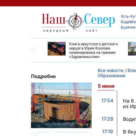
Усть-Ку
Бодайбо
Бурятия
ие забеги и взрослые
Книга иркутского детского
ы большой эстафеты
хирурга Юрия Козлова
олюса»
номинирована на премию
«Здравомыслие»
Все новости
Вла
Образование
Подробно
5 июня
17:54
На 6
из И
17:28
Води
17:19
В Як