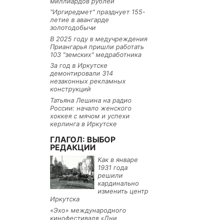
миллиардов рублей
"Иргиредмет" празднует 155-
летие в авангарде
золотодобычи
В 2025 году в медучреждения
Приангарья пришли работать
103 "земских" медработника
За год в Иркутске
демонтировали 314
незаконных рекламных
конструкций
Татьяна Лешина на радио
России: начало женского
хоккея с мячом и успехи
керлинга в Иркутске
ГЛАГОЛ: ВЫБОР
РЕДАКЦИИ
Как в январе
1931 года
решили
кардинально
изменить центр
Иркутска
«Эхо» международного
кинофестиваля «Дни