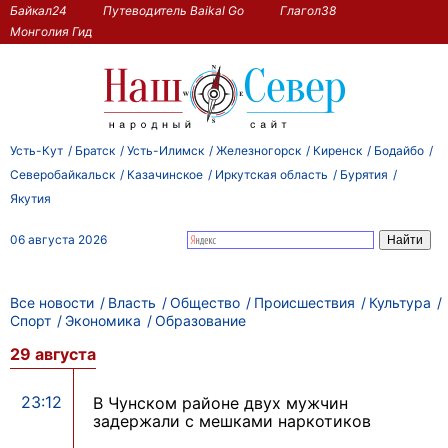
Байкал24
Путеводитель Baikal Go
Глагол38
Монголия Гид
Усть-Кут
Братск
Усть-Илимск
Железногорск
Киренск
Бодайбо
Северобайкальск
Казачинское
Иркутская область
Бурятия
Якутия
06 августа 2026
Все новости
Власть
Общество
Происшествия
Культура
Спорт
Экономика
Образование
29 августа
23:12
В Чунском районе двух мужчин
задержали с мешками наркотиков