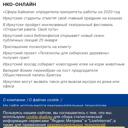
НКО-ОНЛАЙН
«Сфера Байкала» определила приоритеты работы на 2020 год
Иркутские студенты отметят свой главный праздник на коньках
В Иркутске пройдет инклюзивный театральный фестиваль
«Открытая рампа. Свой путь»
Иркутский союз библиофилов открывает новый сезон
публичных лекций 25 января
Приглашение посмотреть на комету
Иркутский проект «Телескопы для сибирских деревень»
получил грант
Иркутский зоосад собирает новогодние елки на корм животным
Валерий Фомин переизбран на пост председателя
Общественной палаты Братска
Иркутяне могут вызвать такси для вывоза мусора из дома или
офиса
О компании
О файлах cookie
На сайте используются рекомендательные технологии
Пользуясь нашим сайтом, вы соглашаетесь с тем, что мы
На сайте размещаются материалы ИА «Наш Север». Все права охраняются
законом.
используем
cookie-файлы
для сбора статистической
При использовании материалов агентства на других сайтах, обязательна
информации сервисами "Яндекс.Метрика" и "LiveInternet",а
гиперссылка.
также для применения
рекомендательных технологий
.