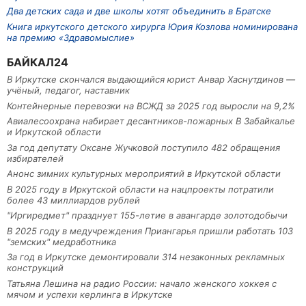
Два детских сада и две школы хотят объединить в Братске
Книга иркутского детского хирурга Юрия Козлова номинирована
на премию «Здравомыслие»
БАЙКАЛ24
В Иркутске скончался выдающийся юрист Анвар Хаснутдинов —
учёный, педагог, наставник
Контейнерные перевозки на ВСЖД за 2025 год выросли на 9,2%
Авиалесоохрана набирает десантников-пожарных В Забайкалье
и Иркутской области
За год депутату Оксане Жучковой поступило 482 обращения
избирателей
Анонс зимних культурных мероприятий в Иркутской области
В 2025 году в Иркутской области на нацпроекты потратили
более 43 миллиардов рублей
"Иргиредмет" празднует 155-летие в авангарде золотодобычи
В 2025 году в медучреждения Приангарья пришли работать 103
"земских" медработника
За год в Иркутске демонтировали 314 незаконных рекламных
конструкций
Татьяна Лешина на радио России: начало женского хоккея с
мячом и успехи керлинга в Иркутске