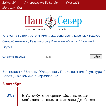
Байкал24
Путеводитель Baikal Go
Глагол38
Монголия Гид
Усть-Кут
Братск
Усть-Илимск
Железногорск
Киренск
Бодайбо
Северобайкальск
Казачинское
Иркутская область
Бурятия
Якутия
07 августа 2026
Все новости
Власть
Общество
Происшествия
Культура
Спорт
Экономика
Образование
5 октября
18:09
В Усть-Куте открыли сбор помощи
мобилизованным и жителям Донбасса