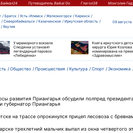
Байкал24
Путеводитель Baikal Go
Глагол38
Монголия Гид
т
Братск
Усть-Илимск
Железногорск
Киренск
Северобайкальск
Казачинское
Иркутская область
09 августа
Якутия
У мраморного вокзала
Книга иркутского детс
Слюдянки установят
хирурга Юрия Козлова
легендарный паровоз
номинирована на пре
«Лебедянка»
«Здравомыслие»
сть
Общество
Происшествия
Культура
Спорт
Экономика
осы развития Приангарья обсудили полпред президент
и губернатор Приангарья
атске на трассе опрокинулся прицеп лесовоза с бревна
гарске трехлетний мальчик выпал из окна четвертого э