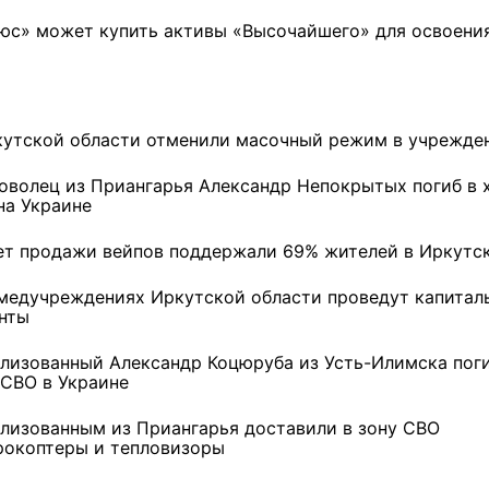
юс» может купить активы «Высочайшего» для освоени
кутской области отменили масочный режим в учрежде
оволец из Приангарья Александр Непокрытых погиб в 
на Украине
ет продажи вейпов поддержали 69% жителей в Иркутс
 медучреждениях Иркутской области проведут капитал
нты
лизованный Александр Коцюруба из Усть-Илимска поги
 СВО в Украине
лизованным из Приангарья доставили в зону СВО
рокоптеры и тепловизоры
ремшой
Льготный заём в 9
Как стать «Земским
м
миллионов рублей получит
тренером» в Иркутской