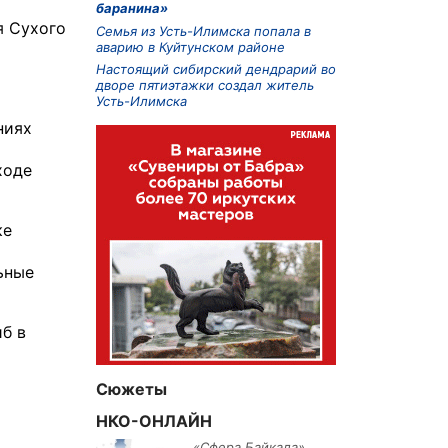
баранина»
я Сухого
Семья из Усть-Илимска попала в
аварию в Куйтунском районе
Настоящий сибирский дендрарий во
дворе пятиэтажки создал житель
Усть-Илимска
ниях
ходе
ке
ьные
б в
Сюжеты
НКО-ОНЛАЙН
«Сфера Байкала»