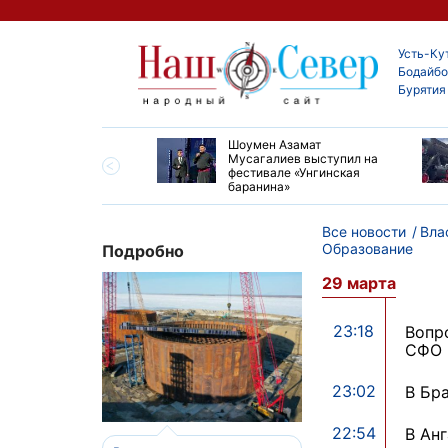
Усть-Ку
Бодайбо
Бурятия
ские детские хирурги
Шоумен Азамат
ердили свой высокий
Мусагалиев выступил на
нь на конгрессе в
фестивале «Унгинская
баранина»
Все новости
Вла
Образование
Подробно
29 марта
23:18
Вопр
СФО 
23:02
В Бр
22:54
В Ан