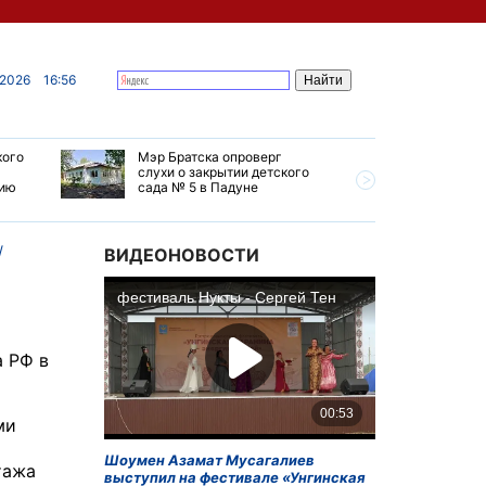
 2026
16:56
кого
Мэр Братска опроверг
Губернат
слухи о закрытии детского
ремонт т
мию
сада № 5 в Падуне
Иркутск 
ВИДЕОНОВОСТИ
а РФ в
ми
Шоумен Азамат Мусагалиев
тажа
выступил на фестивале «Унгинская