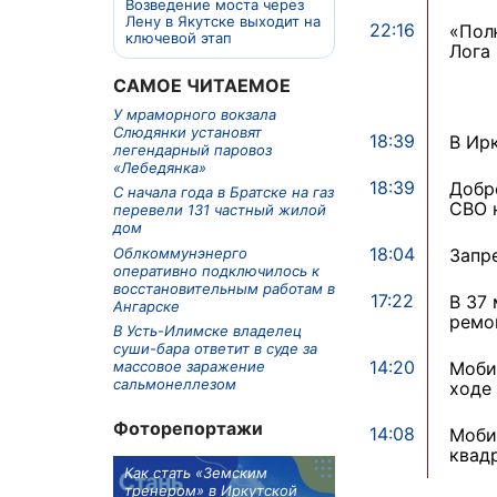
Возведение моста через
Лену в Якутске выходит на
22:16
«Пол
ключевой этап
Лога
САМОЕ ЧИТАЕМОЕ
У мраморного вокзала
Слюдянки установят
18:39
В Ир
легендарный паровоз
«Лебедянка»
18:39
Добр
С начала года в Братске на газ
СВО 
перевели 131 частный жилой
дом
18:04
Облкоммунэнерго
Запр
оперативно подключилось к
восстановительным работам в
17:22
В 37
Ангарске
ремо
В Усть-Илимске владелец
суши-бара ответит в суде за
14:20
Моби
массовое заражение
сальмонеллезом
ходе
Фоторепортажи
14:08
Моби
квад
м в 9
Как стать «Земским
Три охотника за че
ублей получит
тренером» в Иркутской
пропали в Киренско