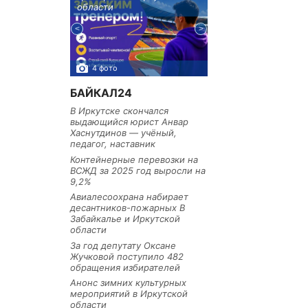
тельное
области
районе
из Иркутской
4 фото
3 фото
БАЙКАЛ24
В Иркутске скончался
выдающийся юрист Анвар
Хаснутдинов — учёный,
педагог, наставник
Контейнерные перевозки на
ВСЖД за 2025 год выросли на
9,2%
Авиалесоохрана набирает
десантников-пожарных В
Забайкалье и Иркутской
области
За год депутату Оксане
Жучковой поступило 482
обращения избирателей
Анонс зимних культурных
мероприятий в Иркутской
области