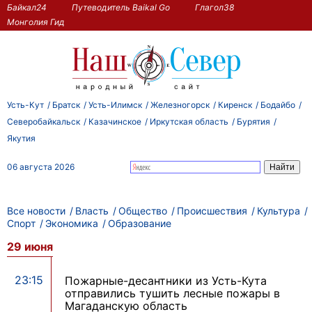
Байкал24
Путеводитель Baikal Go
Глагол38
Монголия Гид
Усть-Кут
Братск
Усть-Илимск
Железногорск
Киренск
Бодайбо
Северобайкальск
Казачинское
Иркутская область
Бурятия
Якутия
06 августа 2026
Все новости
Власть
Общество
Происшествия
Культура
Спорт
Экономика
Образование
29 июня
23:15
Пожарные-десантники из Усть-Кута
отправились тушить лесные пожары в
Магаданскую область