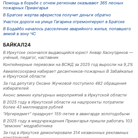
Помощь в борьбе с огнем регионам оказывают 365 лесных
пожарных Приангарья
В Братске жертва аферистов получит деньги обратно
Участок дороги на улице Гагарина отремонтируют в Братске
В Бодайбо началось расселение аварийного жилья, попавшего
зимой в зону ЧС
БАЙКАЛ24
В Иркутске скончался выдающийся юрист Анвар Хаснутдинов —
учёный, педагог, наставник
Контейнерные перевозки на ВСЖД за 2025 год выросли на 9,2%
Авиалесоохрана набирает десантников-пожарных В Забайкалье
и Иркутской области
За год депутату Оксане Жучковой поступило 482 обращения
избирателей
Анонс зимних культурных мероприятий в Иркутской области
В 2025 году в Иркутской области на нацпроекты потратили
более 43 миллиардов рублей
"Иргиредмет" празднует 155-летие в авангарде золотодобычи
В 2025 году в медучреждения Приангарья пришли работать 103
"земских" медработника
За год в Иркутске демонтировали 314 незаконных рекламных
конструкций