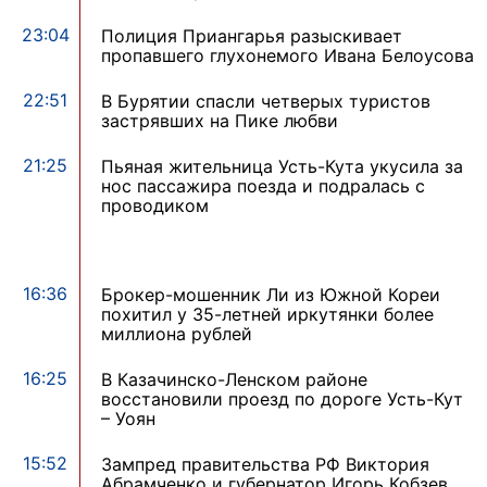
23:04
Полиция Приангарья разыскивает
пропавшего глухонемого Ивана Белоусова
22:51
В Бурятии спасли четверых туристов
застрявших на Пике любви
21:25
Пьяная жительница Усть-Кута укусила за
нос пассажира поезда и подралась с
проводиком
16:36
Брокер-мошенник Ли из Южной Кореи
похитил у 35-летней иркутянки более
миллиона рублей
16:25
В Казачинско-Ленском районе
восстановили проезд по дороге Усть-Кут
– Уоян
15:52
Зампред правительства РФ Виктория
Абрамченко и губернатор Игорь Кобзев