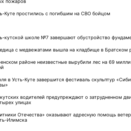
ых пожаров
ть-Куте простились с погибшим на СВО бойцом
ть-кутской школе №7 завершают обустройство фундам
едица с медвежатами вышла на кладбище в Братском 
ренском районе неизвестные вырубили лес на 69 милл
ей
юля в Усть-Куте завершится фестиваль скульптур «Сиб
вы»
-кутских водителей предупреждают о затрудненном дв
етырех улицах
итники Отечества» оказывают адресную помощь вете
ремшой
Льготный заём в 9
Как стать «Земским
сть-Илимска
м
миллионов рублей получит
тренером» в Иркутской
машиностроительное
области
предприятие из Иркутской