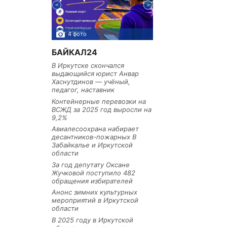
4 фото
3 фото
БАЙКАЛ24
В Иркутске скончался
выдающийся юрист Анвар
Хаснутдинов — учёный,
педагог, наставник
Контейнерные перевозки на
ВСЖД за 2025 год выросли на
9,2%
Авиалесоохрана набирает
десантников-пожарных В
Забайкалье и Иркутской
области
За год депутату Оксане
Жучковой поступило 482
обращения избирателей
Анонс зимних культурных
мероприятий в Иркутской
области
В 2025 году в Иркутской