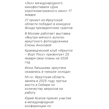
«Эхо» международного
кинофестиваля «Дни
короткометражного кино» 17
января
21 проект из Иркутской
области победил в конкурсе
Фонда президентских грантов
В Москве работает выставка
«Внутри мягкого золота»
иркутского фотохудожника
Елены Аносовой
Краеведческий клуб «Иркутск
– Форт Росс» презентует 25
января свои планы на 2026
год
Инна Латышева: иркутяне
оказались в «мешке холода»
hh.ru: Иркутская область
заняла в 2025 году третье
место в Сибири по
количеству запросов на
работу
Юрий Козлов принял участие
в международной
конференции по