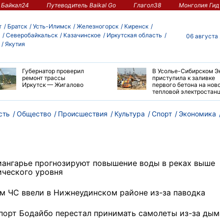
Байкал24
Путеводитель Baikal Go
Глагол38
Монголия Гид
т
Братск
Усть-Илимск
Железногорск
Киренск
Северобайкальск
Казачинское
Иркутская область
06 августа
Якутия
Губернатор проверил
В Усолье-Сибирском Э
ремонт трассы
приступила к заливке
Иркутск — Жигалово
первого бетона на нов
тепловой электростан
сть
Общество
Происшествия
Культура
Спорт
Экономика
иангарье прогнозируют повышение воды в реках выше
ического уровня
м ЧС ввели в Нижнеудинском районе из-за паводка
порт Бодайбо перестал принимать самолеты из-за дым