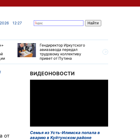
 2026
12:27
н+
Гендиректор Иркутского
Иркутски
авиазавода передал
подтверд
ой
трудовому коллективу
уровень 
ции
привет от Путина
США
ВИДЕОНОВОСТИ
Семья из Усть-Илимска попала в
а от
аварию в Куйтунском районе