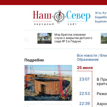
Усть-Ку
Бодайбо
Бурятия
утской области
Мэр Братска опроверг
ают дороги до
слухи о закрытии детского
ска
сада № 5 в Падуне
Все новости
Вла
Образование
Подробно
25 июля
23:07
В Пр
крит
22:53
Режи
22:39
Аэро