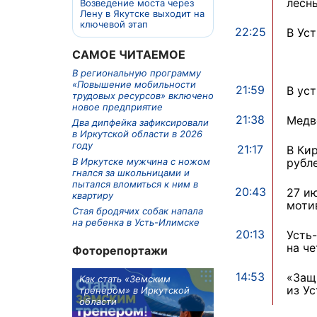
лесн
Возведение моста через
Лену в Якутске выходит на
ключевой этап
22:25
В Ус
САМОЕ ЧИТАЕМОЕ
В региональную программу
«Повышение мобильности
21:59
В ус
трудовых ресурсов» включено
новое предприятие
21:38
Медв
Два дипфейка зафиксировали
в Иркутской области в 2026
году
21:17
В Ки
В Иркутске мужчина с ножом
рубл
гнался за школьницами и
пытался вломиться к ним в
20:43
27 и
квартиру
моти
Стая бродячих собак напала
на ребенка в Усть-Илимске
20:13
Усть
на ч
Фоторепортажи
14:53
«Защ
м в 9
Как стать «Земским
Три охотника за че
из У
ублей получит
тренером» в Иркутской
пропали в Киренско
тельное
области
районе
из Иркутской