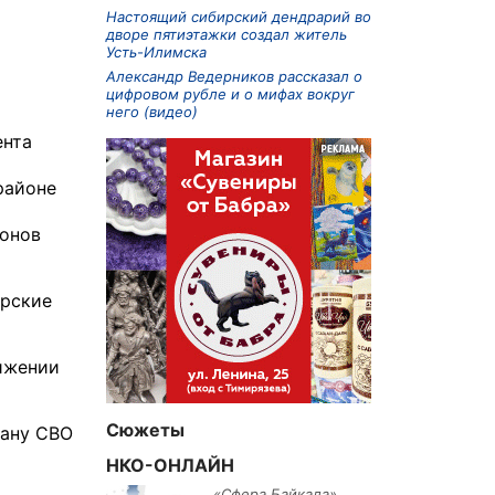
Настоящий сибирский дендрарий во
дворе пятиэтажки создал житель
Усть-Илимска
Александр Ведерников рассказал о
цифровом рубле и о мифах вокруг
него (видео)
ента
районе
ионов
ирские
ижении
Сюжеты
рану СВО
НКО-ОНЛАЙН
«Сфера Байкала»