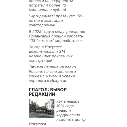
области на нацпроекты
потратили более 43
миллиардов рублей
"Иргиредмет" празднует 155-
летие в авангарде
золотодобычи
В 2025 году в медучреждения
Приангарья пришли работать
103 "земских" медработника
За год в Иркутске
демонтировали 314
незаконных рекламных
конструкций
Татьяна Лешина на радио
России: начало женского
хоккея с мячом и успехи
керлинга в Иркутске
ГЛАГОЛ: ВЫБОР
РЕДАКЦИИ
Как в январе
1931 года
решили
кардинально
изменить центр
Иркутска