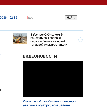
 2026
22:36
В Усолье-Сибирском Эн+
Гендирек
приступила к заливке
авиазаво
первого бетона на новой
трудовом
тепловой электростанции
привет о
ВИДЕОНОВОСТИ
а
Семья из Усть-Илимска попала в
аварию в Куйтунском районе