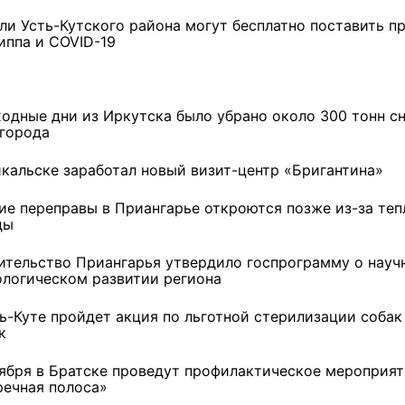
ли Усть-Кутского района могут бесплатно поставить п
иппа и COVID-19
ходные дни из Иркутска было убрано около 300 тонн сн
 города
йкальске заработал новый визит-центр «Бригантина»
ие переправы в Приангарье откроются позже из-за теп
ды
ительство Приангарья утвердило госпрограмму о науч
ологическом развитии региона
ть-Куте пройдет акция по льготной стерилизации собак
ремшой
Льготный заём в 9
Как стать «Земским
к
м
миллионов рублей получит
тренером» в Иркутской
машиностроительное
области
оября в Братске проведут профилактическое мероприя
предприятие из Иркутской
речная полоса»
области