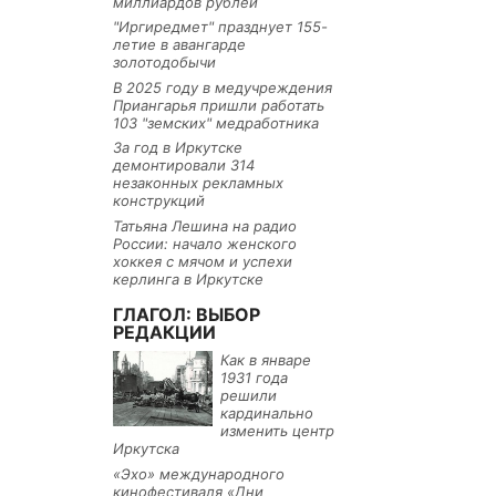
миллиардов рублей
"Иргиредмет" празднует 155-
летие в авангарде
золотодобычи
В 2025 году в медучреждения
Приангарья пришли работать
103 "земских" медработника
За год в Иркутске
демонтировали 314
незаконных рекламных
конструкций
Татьяна Лешина на радио
России: начало женского
хоккея с мячом и успехи
керлинга в Иркутске
ГЛАГОЛ: ВЫБОР
РЕДАКЦИИ
Как в январе
1931 года
решили
кардинально
изменить центр
Иркутска
«Эхо» международного
кинофестиваля «Дни