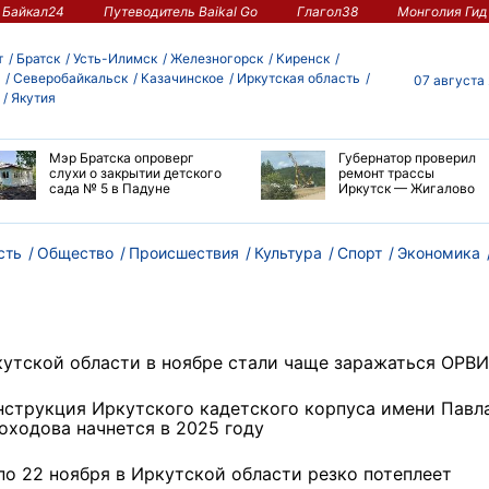
Байкал24
Путеводитель Baikal Go
Глагол38
Монголия Гид
т
Братск
Усть-Илимск
Железногорск
Киренск
Северобайкальск
Казачинское
Иркутская область
07 августа
Якутия
Мэр Братска опроверг
Губернатор проверил
слухи о закрытии детского
ремонт трассы
сада № 5 в Падуне
Иркутск — Жигалово
сть
Общество
Происшествия
Культура
Спорт
Экономика
кутской области в ноябре стали чаще заражаться ОРВИ
нструкция Иркутского кадетского корпуса имени Павл
оходова начнется в 2025 году
 по 22 ноября в Иркутской области резко потеплеет