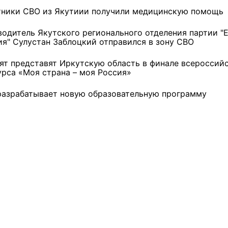
тники СВО из Якутиии получили медицинскую помощь
3 фото
4 фото
водитель Якутского регионального отделения партии "
ия" Сулустан Заблоцкий отправился в зону СВО
бят представят Иркутскую область в финале всероссий
урса «Моя страна – моя Россия»
разрабатывает новую образовательную программу