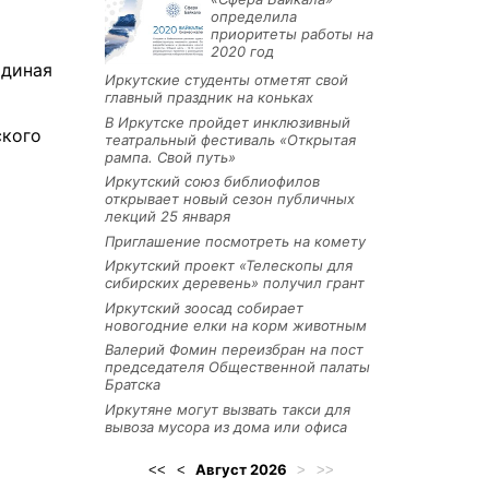
определила
приоритеты работы на
2020 год
Единая
Иркутские студенты отметят свой
главный праздник на коньках
В Иркутске пройдет инклюзивный
ского
театральный фестиваль «Открытая
рампа. Свой путь»
Иркутский союз библиофилов
открывает новый сезон публичных
лекций 25 января
Приглашение посмотреть на комету
Иркутский проект «Телескопы для
сибирских деревень» получил грант
Иркутский зоосад собирает
новогодние елки на корм животным
Валерий Фомин переизбран на пост
председателя Общественной палаты
Братска
Иркутяне могут вызвать такси для
вывоза мусора из дома или офиса
Август
2026
<<
<
>
>>