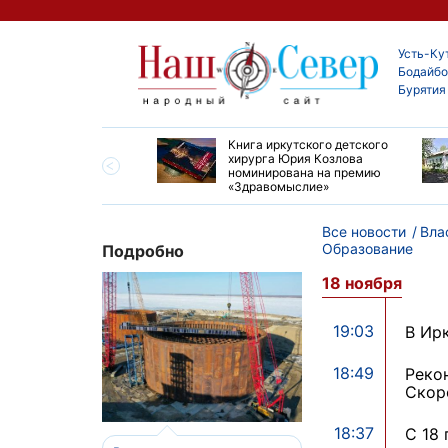
Усть-Ку
Бодайбо
Бурятия
ие забеги и взрослые
Книга иркутского детского
ы большой эстафеты
хирурга Юрия Козлова
олюса»
номинирована на премию
«Здравомыслие»
Все новости
Вла
Образование
Подробно
18 ноября
19:03
В Ир
18:49
Реко
Скор
18:37
С 18