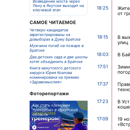
Возведение моста через
Лену в Якутске выходит на
18:25
Жите
ключевой этап
от гр
САМОЕ ЧИТАЕМОЕ
Четверо кандидатов
зарегистрированы на
18:15
В вы
довыборах в Думу Братска
улиц
Мужчина погиб на пожаре в
Братске
18:03
В Ба
Два детских сада и две школы
хотят объединить в Братске
17:51
Зимн
Книга иркутского детского
пого
хирурга Юрия Козлова
номинирована на премию
«Здравомыслие»
17:37
Прав
техн
Фоторепортажи
17:23
В Ус
м в 9
Как стать «Земским
Три охотника за че
коше
ублей получит
тренером» в Иркутской
пропали в Киренско
тельное
области
районе
17:09
19 н
из Иркутской
«Вст