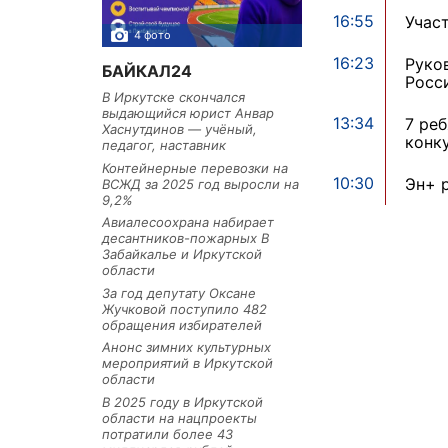
16:55
Учас
4 фото
3 фото
16:23
Руко
БАЙКАЛ24
Росс
В Иркутске скончался
выдающийся юрист Анвар
13:34
7 ре
Хаснутдинов — учёный,
конк
педагог, наставник
Контейнерные перевозки на
10:30
Эн+ 
ВСЖД за 2025 год выросли на
9,2%
Авиалесоохрана набирает
десантников-пожарных В
Забайкалье и Иркутской
области
За год депутату Оксане
Жучковой поступило 482
обращения избирателей
Анонс зимних культурных
мероприятий в Иркутской
области
В 2025 году в Иркутской
области на нацпроекты
потратили более 43