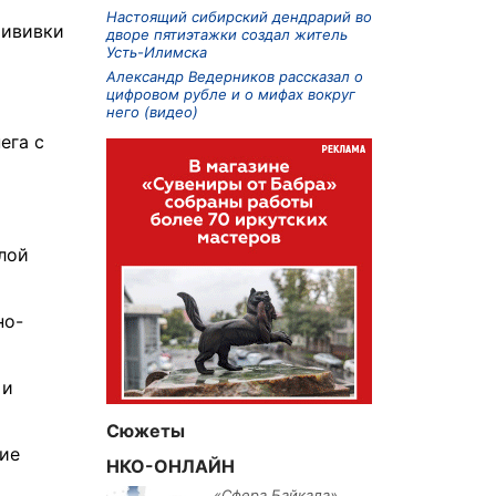
Настоящий сибирский дендрарий во
рививки
дворе пятиэтажки создал житель
Усть-Илимска
Александр Ведерников рассказал о
цифровом рубле и о мифах вокруг
него (видео)
ега с
лой
но-
 и
Сюжеты
тие
НКО-ОНЛАЙН
«Сфера Байкала»