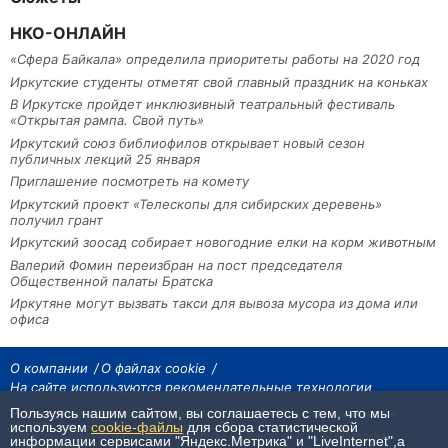
НКО-ОНЛАЙН
«Сфера Байкала» определила приоритеты работы на 2020 год
Иркутские студенты отметят свой главный праздник на коньках
В Иркутске пройдет инклюзивный театральный фестиваль
«Открытая рампа. Свой путь»
Иркутский союз библиофилов открывает новый сезон
публичных лекций 25 января
Приглашение посмотреть на комету
Иркутский проект «Телескопы для сибирских деревень»
получил грант
Иркутский зоосад собирает новогодние елки на корм животным
Валерий Фомин переизбран на пост председателя
Общественной палаты Братска
Иркутяне могут вызвать такси для вывоза мусора из дома или
офиса
О компании
О файлах cookie
На сайте используются рекомендательные технологии
Пользуясь нашим сайтом, вы соглашаетесь с тем, что мы
На сайте размещаются материалы ИА «Наш Север». Все права охраняются
законом.
используем
cookie-файлы
для сбора статистической
При использовании материалов агентства на других сайтах, обязательна
информации сервисами "Яндекс.Метрика" и "LiveInternet",а
гиперссылка.