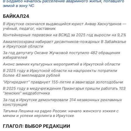
В Бодайбо началось расселение аварийного жилья, попавшего
зимой в зону ЧС
БАЙКАЛ24
В Иркутске скончался выдающийся юрист Анвар Хаснутдинов —
учёный, педагог, наставник
Контейнерные перевозки на ВСЖД за 2025 год выросли на 9,2%
Авиалесоохрана набирает десантников-пожарных В Забайкалье
и Иркутской области
За год депутату Оксане Жучковой поступило 482 обращения
избирателей
Анонс зимних культурных мероприятий в Иркутской области
В 2025 году в Иркутской области на нацпроекты потратили
более 43 миллиардов рублей
"Иргиредмет" празднует 155-летие в авангарде золотодобычи
В 2025 году в медучреждения Приангарья пришли работать 103
"земских" медработника
За год в Иркутске демонтировали 314 незаконных рекламных
конструкций
Татьяна Лешина на радио России: начало женского хоккея с
мячом и успехи керлинга в Иркутске
ГЛАГОЛ: ВЫБОР РЕДАКЦИИ