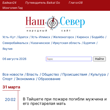
Байкал24
Путеводитель Baikal Go
Глагол38
Монголия Гид
Усть-Кут
Братск
Усть-Илимск
Железногорск
Киренск
Бодайбо
Северобайкальск
Казачинское
Иркутская область
Бурятия
Якутия
06 августа 2026
Все новости
Власть
Общество
Происшествия
Культура
Спорт
Экономика
Образование
31 марта
В Тайшете при пожаре погибли мужчина и
20:02
его престарелая мать