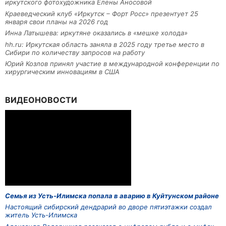
иркутского фотохудожника Елены Аносовой
Краеведческий клуб «Иркутск – Форт Росс» презентует 25
января свои планы на 2026 год
Инна Латышева: иркутяне оказались в «мешке холода»
hh.ru: Иркутская область заняла в 2025 году третье место в
Сибири по количеству запросов на работу
Юрий Козлов принял участие в международной конференции по
хирургическим инновациям в США
ВИДЕОНОВОСТИ
Семья из Усть-Илимска попала в аварию в Куйтунском районе
Настоящий сибирский дендрарий во дворе пятиэтажки создал
житель Усть-Илимска