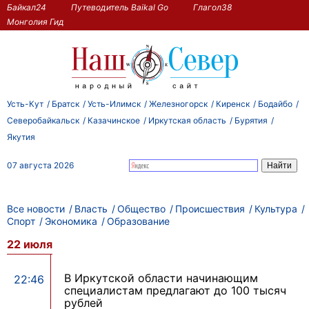
Байкал24
Путеводитель Baikal Go
Глагол38
Монголия Гид
Усть-Кут
Братск
Усть-Илимск
Железногорск
Киренск
Бодайбо
Северобайкальск
Казачинское
Иркутская область
Бурятия
Якутия
07 августа 2026
Все новости
Власть
Общество
Происшествия
Культура
Спорт
Экономика
Образование
22 июля
В Иркутской области начинающим
22:46
специалистам предлагают до 100 тысяч
рублей