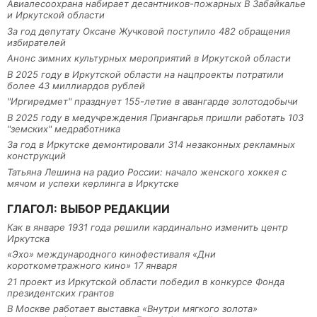
Авиалесоохрана набирает десантников-пожарных В Забайкалье
и Иркутской области
За год депутату Оксане Жучковой поступило 482 обращения
избирателей
Анонс зимних культурных мероприятий в Иркутской области
В 2025 году в Иркутской области на нацпроекты потратили
более 43 миллиардов рублей
"Иргиредмет" празднует 155-летие в авангарде золотодобычи
В 2025 году в медучреждения Приангарья пришли работать 103
"земских" медработника
За год в Иркутске демонтировали 314 незаконных рекламных
конструкций
Татьяна Лешина на радио России: начало женского хоккея с
мячом и успехи керлинга в Иркутске
ГЛАГОЛ: ВЫБОР РЕДАКЦИИ
Как в январе 1931 года решили кардинально изменить центр
Иркутска
«Эхо» международного кинофестиваля «Дни
короткометражного кино» 17 января
21 проект из Иркутской области победил в конкурсе Фонда
президентских грантов
В Москве работает выставка «Внутри мягкого золота»