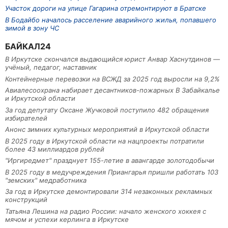
Участок дороги на улице Гагарина отремонтируют в Братске
В Бодайбо началось расселение аварийного жилья, попавшего
зимой в зону ЧС
БАЙКАЛ24
В Иркутске скончался выдающийся юрист Анвар Хаснутдинов —
учёный, педагог, наставник
Контейнерные перевозки на ВСЖД за 2025 год выросли на 9,2%
Авиалесоохрана набирает десантников-пожарных В Забайкалье
и Иркутской области
За год депутату Оксане Жучковой поступило 482 обращения
избирателей
Анонс зимних культурных мероприятий в Иркутской области
В 2025 году в Иркутской области на нацпроекты потратили
более 43 миллиардов рублей
"Иргиредмет" празднует 155-летие в авангарде золотодобычи
В 2025 году в медучреждения Приангарья пришли работать 103
"земских" медработника
За год в Иркутске демонтировали 314 незаконных рекламных
конструкций
Татьяна Лешина на радио России: начало женского хоккея с
мячом и успехи керлинга в Иркутске