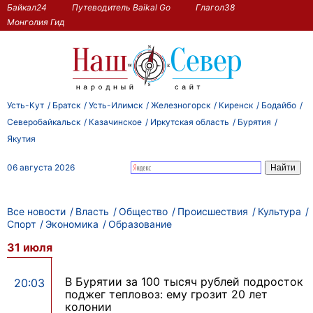
Байкал24
Путеводитель Baikal Go
Глагол38
Монголия Гид
Усть-Кут
Братск
Усть-Илимск
Железногорск
Киренск
Бодайбо
Северобайкальск
Казачинское
Иркутская область
Бурятия
Якутия
06 августа 2026
Все новости
Власть
Общество
Происшествия
Культура
Спорт
Экономика
Образование
31 июля
В Бурятии за 100 тысяч рублей подросток
20:03
поджег тепловоз: ему грозит 20 лет
колонии