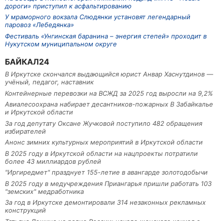
дороги» приступил к асфальтированию
У мраморного вокзала Слюдянки установят легендарный
паровоз «Лебедянка»
Фестиваль «Унгинская баранина – энергия степей» проходит в
Нукутском муниципальном округе
БАЙКАЛ24
В Иркутске скончался выдающийся юрист Анвар Хаснутдинов —
учёный, педагог, наставник
Контейнерные перевозки на ВСЖД за 2025 год выросли на 9,2%
Авиалесоохрана набирает десантников-пожарных В Забайкалье
и Иркутской области
За год депутату Оксане Жучковой поступило 482 обращения
избирателей
Анонс зимних культурных мероприятий в Иркутской области
В 2025 году в Иркутской области на нацпроекты потратили
более 43 миллиардов рублей
"Иргиредмет" празднует 155-летие в авангарде золотодобычи
В 2025 году в медучреждения Приангарья пришли работать 103
"земских" медработника
За год в Иркутске демонтировали 314 незаконных рекламных
конструкций