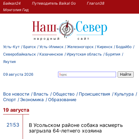
Байкал24
Путеводитель Baikal Go
Глагол38
Монголия Гид
Усть-Кут
Братск
Усть-Илимск
Железногорск
Киренск
Бодайбо
Северобайкальск
Казачинское
Иркутская область
Бурятия
Якутия
09 августа 2026
Все новости
Власть
Общество
Происшествия
Культура
Спорт
Экономика
Образование
19 августа
21:53
В Усольском районе собака насмерть
загрызла 64-летнего хозяина