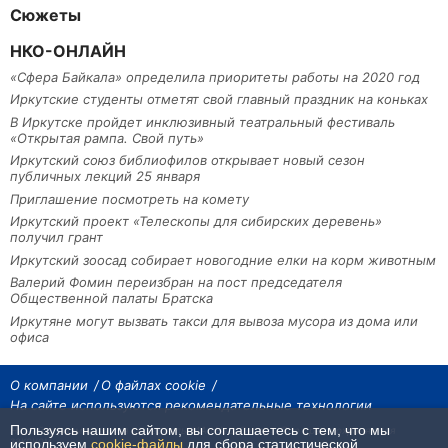
Сюжеты
НКО-ОНЛАЙН
«Сфера Байкала» определила приоритеты работы на 2020 год
Иркутские студенты отметят свой главный праздник на коньках
В Иркутске пройдет инклюзивный театральный фестиваль
«Открытая рампа. Свой путь»
Иркутский союз библиофилов открывает новый сезон
публичных лекций 25 января
Приглашение посмотреть на комету
Иркутский проект «Телескопы для сибирских деревень»
получил грант
Иркутский зоосад собирает новогодние елки на корм животным
Валерий Фомин переизбран на пост председателя
Общественной палаты Братска
Иркутяне могут вызвать такси для вывоза мусора из дома или
офиса
О компании
О файлах cookie
На сайте используются рекомендательные технологии
Пользуясь нашим сайтом, вы соглашаетесь с тем, что мы
На сайте размещаются материалы ИА «Наш Север». Все права охраняются
законом.
используем
cookie-файлы
для сбора статистической