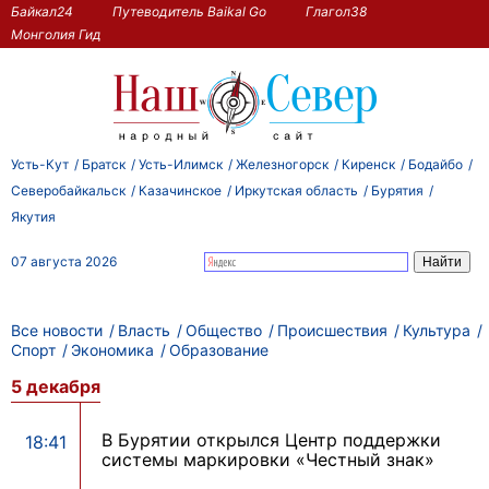
Байкал24
Путеводитель Baikal Go
Глагол38
Монголия Гид
Усть-Кут
Братск
Усть-Илимск
Железногорск
Киренск
Бодайбо
Северобайкальск
Казачинское
Иркутская область
Бурятия
Якутия
07 августа 2026
Все новости
Власть
Общество
Происшествия
Культура
Спорт
Экономика
Образование
5 декабря
В Бурятии открылся Центр поддержки
18:41
системы маркировки «Честный знак»