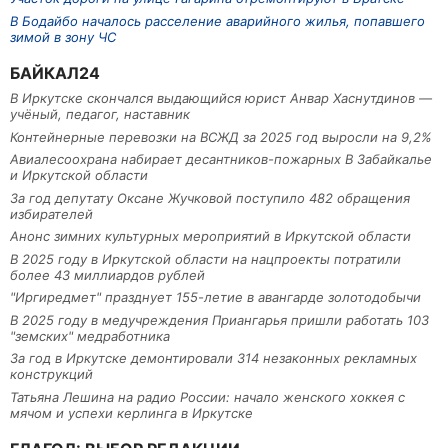
В Бодайбо началось расселение аварийного жилья, попавшего
зимой в зону ЧС
БАЙКАЛ24
В Иркутске скончался выдающийся юрист Анвар Хаснутдинов —
учёный, педагог, наставник
Контейнерные перевозки на ВСЖД за 2025 год выросли на 9,2%
Авиалесоохрана набирает десантников-пожарных В Забайкалье
и Иркутской области
За год депутату Оксане Жучковой поступило 482 обращения
избирателей
Анонс зимних культурных мероприятий в Иркутской области
В 2025 году в Иркутской области на нацпроекты потратили
более 43 миллиардов рублей
"Иргиредмет" празднует 155-летие в авангарде золотодобычи
В 2025 году в медучреждения Приангарья пришли работать 103
"земских" медработника
За год в Иркутске демонтировали 314 незаконных рекламных
конструкций
Татьяна Лешина на радио России: начало женского хоккея с
мячом и успехи керлинга в Иркутске