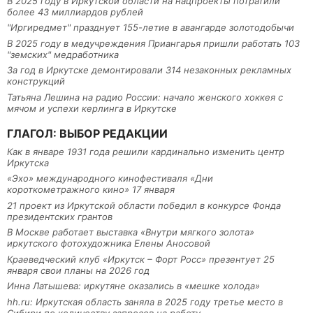
В 2025 году в Иркутской области на нацпроекты потратили
более 43 миллиардов рублей
"Иргиредмет" празднует 155-летие в авангарде золотодобычи
В 2025 году в медучреждения Приангарья пришли работать 103
"земских" медработника
За год в Иркутске демонтировали 314 незаконных рекламных
конструкций
Татьяна Лешина на радио России: начало женского хоккея с
мячом и успехи керлинга в Иркутске
ГЛАГОЛ: ВЫБОР РЕДАКЦИИ
Как в январе 1931 года решили кардинально изменить центр
Иркутска
«Эхо» международного кинофестиваля «Дни
короткометражного кино» 17 января
21 проект из Иркутской области победил в конкурсе Фонда
президентских грантов
В Москве работает выставка «Внутри мягкого золота»
иркутского фотохудожника Елены Аносовой
Краеведческий клуб «Иркутск – Форт Росс» презентует 25
января свои планы на 2026 год
Инна Латышева: иркутяне оказались в «мешке холода»
hh.ru: Иркутская область заняла в 2025 году третье место в
Сибири по количеству запросов на работу