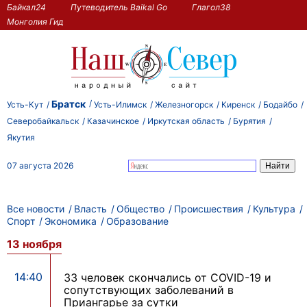
Байкал24
Путеводитель Baikal Go
Глагол38
Монголия Гид
Братск
Усть-Кут
Усть-Илимск
Железногорск
Киренск
Бодайбо
Северобайкальск
Казачинское
Иркутская область
Бурятия
Якутия
07 августа 2026
Все новости
Власть
Общество
Происшествия
Культура
Спорт
Экономика
Образование
13 ноября
14:40
33 человек скончались от COVID-19 и
сопутствующих заболеваний в
Приангарье за сутки