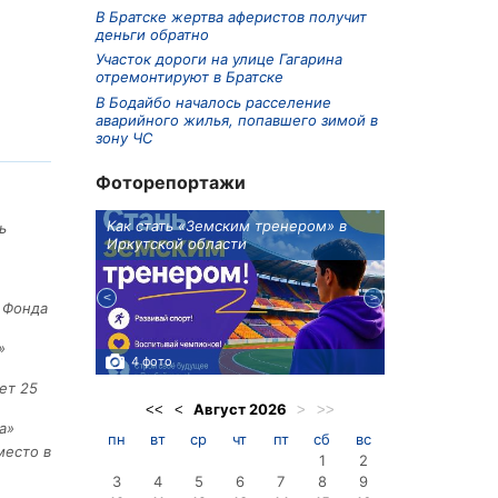
В Братске жертва аферистов получит
деньги обратно
Участок дороги на улице Гагарина
отремонтируют в Братске
В Бодайбо началось расселение
аварийного жилья, попавшего зимой в
зону ЧС
Фоторепортажи
ионов
Как стать «Земским тренером» в
Три охотника
ь
Иркутской области
в Киренском 
едприятие
е Фонда
»
4 фото
3 фото
ет 25
Август
2026
<<
<
>
>>
а»
пн
вт
ср
чт
пт
сб
вс
место в
1
2
3
4
5
6
7
8
9