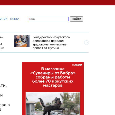
 2026
09:02
н+
Гендиректор Иркутского
Иркутски
авиазавода передал
подтверд
ой
трудовому коллективу
уровень 
ции
привет от Путина
США
сти,
ми
т
сал в
5