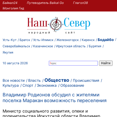
Байкал24
Путеводитель Baikal Go
Глагол38
Монголия Гид
Бодайбо
Усть-Кут
Братск
Усть-Илимск
Железногорск
Киренск
Северобайкальск
Казачинское
Иркутская область
Бурятия
Якутия
10 августа 2026
Общество
Все новости
Власть
Происшествия
Культура
Спорт
Экономика
Образование
Владимир Родионов обсудил с жителями
поселка Маракан возможность переселения
Министр социального развития, опеки и
попечительства Иркутской области Владимир