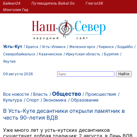
Байкал24
Путеводитель Baikal Go
Глагол38
Монголия Гид
Усть-Кут
Братск
Усть-Илимск
Железногорск
Киренск
Бодайбо
Северобайкальск
Казачинское
Иркутская область
Бурятия
Якутия
09 августа 2026
Общество
Все новости
Власть
Происшествия
Культура
Спорт
Экономика
Образование
В Усть-Куте десантники открыли памятник в
честь 90-летия ВДВ
Уже много лет у усть-кутских десантников
существует добрая традиция: 2 августа, в День ВДВ,