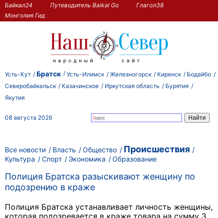
Байкал24
Путеводитель Baikal Go
Глагол38
Монголия Гид
Братск
Усть-Кут
Усть-Илимск
Железногорск
Киренск
Бодайбо
Северобайкальск
Казачинское
Иркутская область
Бурятия
Якутия
08 августа 2026
Происшествия
Все новости
Власть
Общество
Культура
Спорт
Экономика
Образование
Полиция Братска разыскивают женщину по
подозрению в краже
Полиция Братска устанавливает личность женщины,
которая подозревается в краже товара на сумму 3