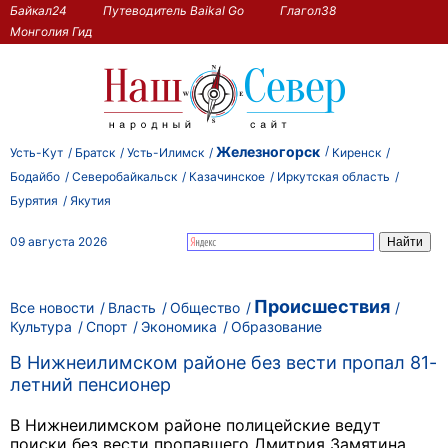
Байкал24
Путеводитель Baikal Go
Глагол38
Монголия Гид
Железногорск
Усть-Кут
Братск
Усть-Илимск
Киренск
Бодайбо
Северобайкальск
Казачинское
Иркутская область
Бурятия
Якутия
09 августа 2026
Происшествия
Все новости
Власть
Общество
Культура
Спорт
Экономика
Образование
В Нижнеилимском районе без вести пропал 81-
летний пенсионер
В Нижнеилимском районе полицейские ведут
поиски без вести пропавшего Дмитрия Замятина.