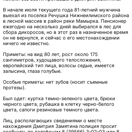
В начале июля текущего года 81-летний мужчина
выехал из поселка Речушка Нижнеилимского района
в лесной массив в район реки Мамырка. Пенсионер
ежегодно на несколько дней выбирался в лес для
сбора дикоросов, но в этот раз в назначенное время
он не вернулся, и сейчас о его местонахождении
ничего не известно.
Приметы: на вид 80 лет, рост около 175
сантиметров, худощавого телосложения,
европейский тип лица, волосы седые, имеется
залысина, глаза голубые.
Особые приметы: нет зубов (носит съемные
протезы).
Был одет: куртка темно-зеленого цвета, брюки
черного цвета, рубашка в клетку черно-белого
цвета, сапоги резиновые темного цвета.
Лиц, располагающих сведениями о месте
нахождения Дмитрия Замятина полиция просит
сообщить по телефонам 8 (39566) 3-02-03 или 8