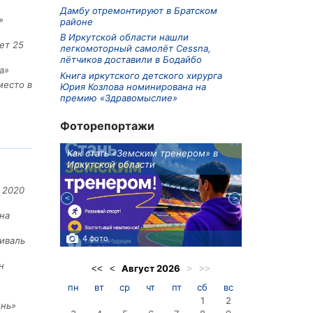
Дамбу отремонтируют в Братском
»
районе
В Иркутской области нашли
ет 25
легкомоторный самолёт Cessna,
лётчиков доставили в Бодайбо
а»
Книга иркутского детского хирурга
место в
Юрия Козлова номинирована на
премию «Здравомыслие»
Фоторепортажи
ионов
Как стать «Земским тренером» в
Три охотника
Иркутской области
в Киренском 
едприятие
 2020
на
4 фото
3 фото
иваль
н
Август
2026
<<
<
>
>>
пн
вт
ср
чт
пт
сб
вс
1
2
ень»