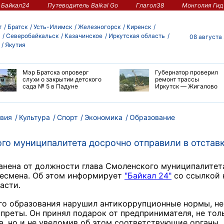
Байкал24
Путеводитель Baikal Go
Глагол38
Монголия Гид
т
Братск
Усть-Илимск
Железногорск
Киренск
Северобайкальск
Казачинское
Иркутская область
08 августа
Якутия
Мэр Братска опроверг
Губернатор проверил
слухи о закрытии детского
ремонт трассы
сада № 5 в Падуне
Иркутск — Жигалово
вия
Культура
Спорт
Экономика
Образование
го муниципалитета досрочно отправили в отстав
анена от должности глава Смоленского муниципалитет
знесмена. Об этом информирует
"Байкал 24"
со ссылкой 
асти.
го образования нарушил антикоррупционные нормы, не
преты. Он принял подарок от предпринимателя, не тол
, но и не уведомив об этом соответствующие органы.