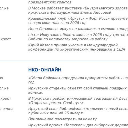
президентских грантов
ог на
В Москве работает выставка «Внутри мягкого золота
иркутского фотохудожника Елены Аносовой
Краеведческий клуб «Иркутск – Форт Росс» презенту
января свои планы на 2026 год
Инна Латышева: иркутяне оказались в «мешке холод
hh.ru: Иркутская область заняла в 2025 году третье 
 крест
Сибири по количеству запросов на работу
Юрий Козлов принял участие в международной
конференции по хирургическим инновациям в США
Льготный заём в 9 милл
рублей получит
НКО-ОНЛАЙН
машиностроительное пр
из Иркутской области
во
«Сфера Байкала» определила приоритеты работы на
год
ог на
Иркутские студенты отметят свой главный праздник 
коньках
3 фото
 крест
В Иркутске пройдет инклюзивный театральный фест
«Открытая рампа. Свой путь»
ы через
Иркутский союз библиофилов открывает новый сезо
публичных лекций 25 января
Приглашение посмотреть на комету
Иркутский проект «Телескопы для сибирских дерев