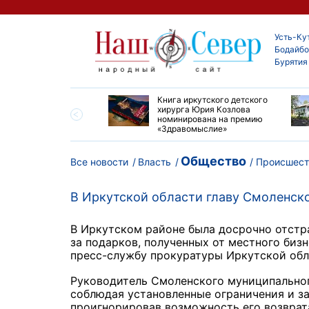
Усть-Ку
Бодайбо
Бурятия
ие забеги и взрослые
Книга иркутского детского
ы большой эстафеты
хирурга Юрия Козлова
олюса»
номинирована на премию
«Здравомыслие»
Общество
Все новости
Власть
Происшест
В Иркутской области главу Смоленско
В Иркутском районе была досрочно отстр
за подарков, полученных от местного би
пресс-службу прокуратуры Иркутской обл
Руководитель Смоленского муниципально
соблюдая установленные ограничения и за
проигнорировав возможность его возврата