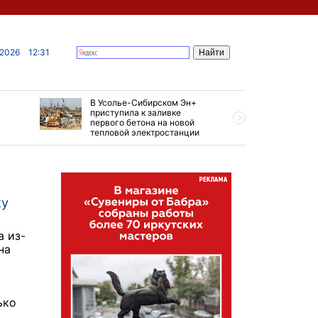
 2026
12:31
В Усолье-Сибирском Эн+
Гендирек
приступила к заливке
авиазаво
первого бетона на новой
трудовом
тепловой электростанции
привет о
ку
а из-
на
ько