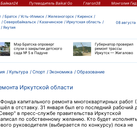
Байкал24
Путеводитель Baikal Go
Глагол38
Монголия Гид
т
Братск
Усть-Илимск
Железногорск
Киренск
Северобайкальск
Казачинское
Иркутская область
08 августа
Якутия
Мэр Братска опроверг
Губернатор проверил
слухи о закрытии детского
ремонт трассы
сада № 5 в Падуне
Иркутск — Жигалово
ия
Культура
Спорт
Экономика
Образование
ремонта Иркутской области
р Фонда капитального ремонта многоквартирных работ 
шёл в отставку. 31 января был его последний рабочий 
Север" в пресс-службе правительства Иркутской
написал по собственному желанию. Кто будет исполнят
ового руководителя (выбирается по конкурсу) пока не