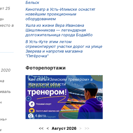
Бельск
ет 25
Кинотеатр в Усть-Илимске оснастят
новейшим проекционным
оборудованием
а»
Ушла из жизни Вера Ивановна
место в
Шишлянникова — легендарная
долгожительница города Бодайбо
В Усть-Куте этим летом
отремонтируют участки дорог на улице
Зверева и напротив магазина
"Пятёрочка"
Фоторепортажи
 2020
ионов
Как стать «Земским тренером» в
Три охотника
на
Иркутской области
в Киренском 
едприятие
иваль
н
4 фото
3 фото
ень»
Август
2026
<<
<
>
>>
м