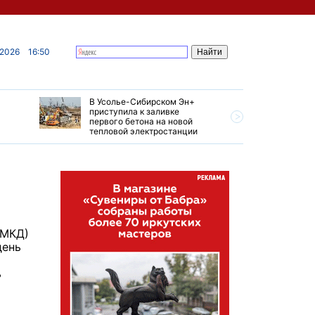
 2026
16:50
В Усолье-Сибирском Эн+
Гендирек
приступила к заливке
авиазаво
первого бетона на новой
трудовом
тепловой электростанции
привет о
(МКД)
день
ь