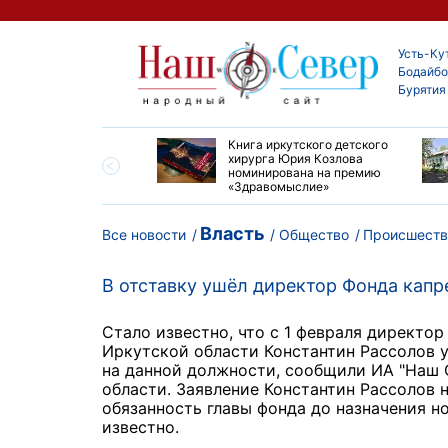
Усть-Ку
Бодайбо
Бурятия
ие забеги и взрослые
Книга иркутского детского
ы большой эстафеты
хирурга Юрия Козлова
олюса»
номинирована на премию
«Здравомыслие»
Власть
Все новости
Общество
Происшеств
В отставку ушёл директор Фонда кап
Стало известно, что с 1 февраля директо
Иркутской области Константин Рассолов у
на данной должности, сообщили ИА "Наш 
области. Заявление Константин Рассолов 
обязанность главы фонда до назначения н
известно.