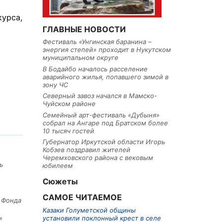
курса,
ГЛАВНЫЕ НОВОСТИ
Фестиваль «Унгинская баранина –
энергия степей» проходит в Нукутском
муниципальном округе
В Бодайбо началось расселение
аварийного жилья, попавшего зимой в
зону ЧС
Северный завоз начался в Мамско-
Чуйском районе
Семейный арт-фестиваль «Дубыня»
собрал на Ангаре под Братском более
10 тысяч гостей
Губернатор Иркутской области Игорь
Кобзев поздравил жителей
Черемховского района с вековым
ь
юбилеем
Сюжеты
САМОЕ ЧИТАЕМОЕ
е Фонда
Казаки Голуметской общины
установили поклонный крест в селе
»