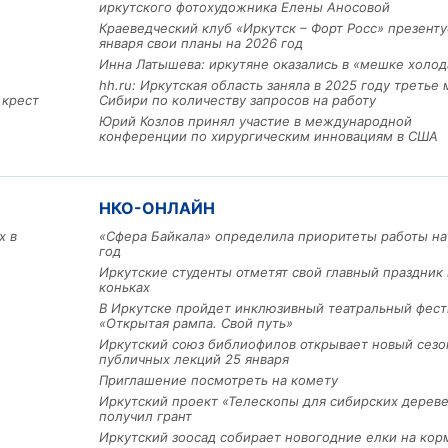
иркутского фотохудожника Елены Аносовой
Краеведческий клуб «Иркутск – Форт Росс» презенту
января свои планы на 2026 год
Инна Латышева: иркутяне оказались в «мешке холод
hh.ru: Иркутская область заняла в 2025 году третье 
 крест
Сибири по количеству запросов на работу
Юрий Козлов принял участие в международной
конференции по хирургическим инновациям в США
НКО-ОНЛАЙН
х в
«Сфера Байкала» определила приоритеты работы на
год
Льготный заём в 9 милл
Иркутские студенты отметят свой главный праздник 
рублей получит
коньках
машиностроительное пр
В Иркутске пройдет инклюзивный театральный фест
из Иркутской области
«Открытая рампа. Свой путь»
Иркутский союз библиофилов открывает новый сезо
публичных лекций 25 января
Приглашение посмотреть на комету
3 фото
Иркутский проект «Телескопы для сибирских дерев
получил грант
Иркутский зоосад собирает новогодние елки на кор