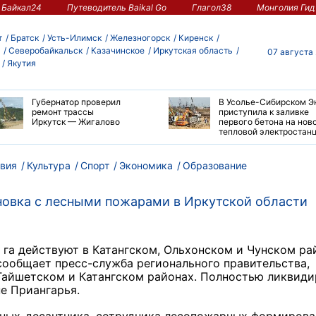
Байкал24
Путеводитель Baikal Go
Глагол38
Монголия Гид
т
Братск
Усть-Илимск
Железногорск
Киренск
Северобайкальск
Казачинское
Иркутская область
07 августа
Якутия
Губернатор проверил
В Усолье-Сибирском Э
ремонт трассы
приступила к заливке
Иркутск — Жигалово
первого бетона на нов
тепловой электростан
вия
Культура
Спорт
Экономика
Образование
овка с лесными пожарами в Иркутской области
 га действуют в Катангском, Ольхонском и Чунском ра
 сообщает пресс-служба регионального правительства,
 Тайшетском и Катангском районах. Полностью ликвид
е Приангарья.