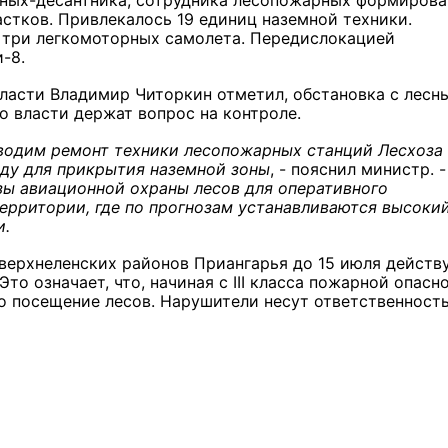
ных-десантника, сотрудника лесопожарных формирова
стков. Привлекалось 19 единиц наземной техники.
 три легкомоторных самолета. Передислокацией
-8.
ласти Владимир Читоркин отметил, обстановка с лесн
о власти держат вопрос на контроле.
оводим ремонт техники лесопожарных станций Лесхоза
оду для прикрытия наземной зоны
, - пояснил министр. -
зы авиационной охраны лесов для оперативного
ерритории, где по прогнозам устанавливаются высоки
и.
верхнеленских районов Приангарья до 15 июля действ
о означает, что, начиная с III класса пожарной опасн
 посещение лесов. Нарушители несут ответственность