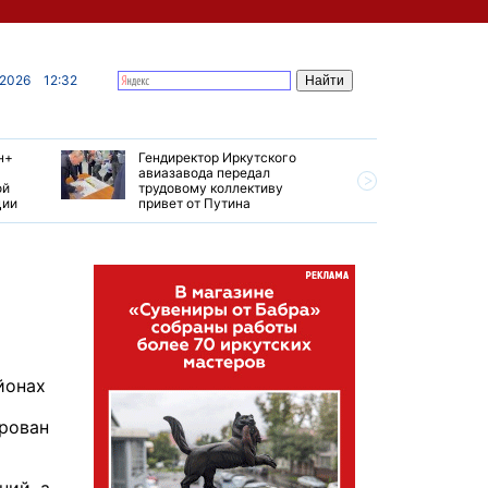
 2026
12:32
н+
Гендиректор Иркутского
Иркутски
авиазавода передал
подтверд
ой
трудовому коллективу
уровень 
ции
привет от Путина
США
йонах
ирован