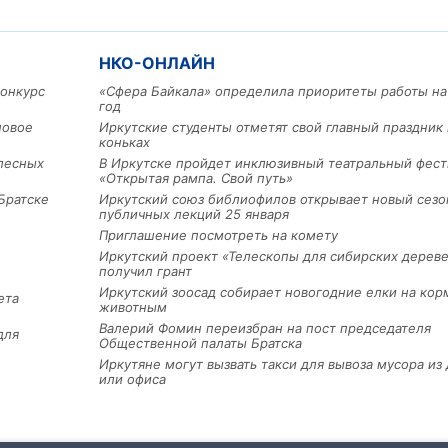
НКО-ОНЛАЙН
конкурс
«Сфера Байкала» определила приоритеты работы на
год
новое
Иркутские студенты отметят свой главный праздник 
коньках
лесных
В Иркутске пройдет инклюзивный театральный фест
«Открытая рампа. Свой путь»
Братске
Иркутский союз библиофилов открывает новый сезо
публичных лекций 25 января
Приглашение посмотреть на комету
Иркутский проект «Телескопы для сибирских дерев
получил грант
Иркутский зоосад собирает новогодние елки на кор
ета
животным
Валерий Фомин переизбран на пост председателя
для
Общественной палаты Братска
Иркутяне могут вызвать такси для вывоза мусора из
или офиса