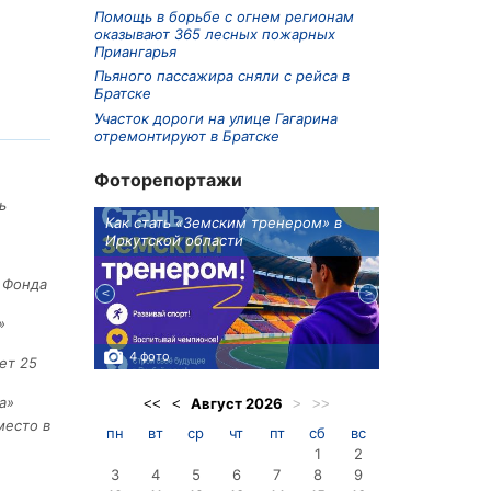
Помощь в борьбе с огнем регионам
оказывают 365 лесных пожарных
Приангарья
Пьяного пассажира сняли с рейса в
Братске
Участок дороги на улице Гагарина
отремонтируют в Братске
Фоторепортажи
ь
ионов
Как стать «Земским тренером» в
Три охотника
Иркутской области
в Киренском 
едприятие
е Фонда
»
4 фото
3 фото
ет 25
а»
Август
2026
<<
<
>
>>
место в
пн
вт
ср
чт
пт
сб
вс
1
2
3
4
5
6
7
8
9