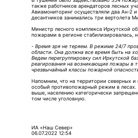
В тушении было задействовано 354 пожар
также работников арендаторов лесных уча
Авиамониторинг осуществляли два Ан-2 и
десантников занимались три вертолета Ми
Министр лесного комплекса Иркутской об
пожарами в регионе стабилизировалась, н
-
Время зря не теряем. В режиме 24/7 пр
области. Она должна все время быть на х
Ведем перегруппировку сил Иркутской ба
реагирования на возникающие пожары в т
чрезвычайный классы пожарной опасност
Напомним, что на территории северных и 
особый противопожарный режим в лесах. Эт
выше, населению категорически запрещено
том числе уголовную.
ИА «Наш Север»
06.07.2022 12:54