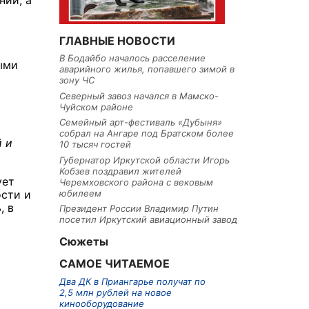
ний, а
ГЛАВНЫЕ НОВОСТИ
В Бодайбо началось расселение
ыми
аварийного жилья, попавшего зимой в
зону ЧС
Северный завоз начался в Мамско-
Чуйском районе
Семейный арт-фестиваль «Дубыня»
собрал на Ангаре под Братском более
й и
10 тысяч гостей
Губернатор Иркутской области Игорь
Кобзев поздравил жителей
ует
Черемховского района с вековым
юбилеем
ости и
, в
Президент России Владимир Путин
посетил Иркутский авиационный завод
Сюжеты
САМОЕ ЧИТАЕМОЕ
Два ДК в Приангарье получат по
2,5 млн рублей на новое
кинооборудование