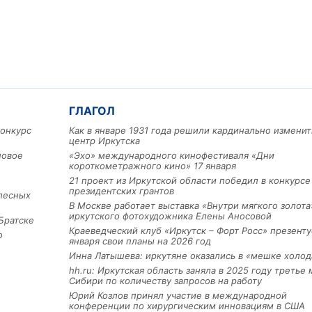
ГЛАГОЛ
конкурс
Как в январе 1931 года решили кардинально изменит
центр Иркутска
Льготный заём в 9 милл
рублей получит
новое
«Эхо» международного кинофестиваля «Дни
машиностроительное пр
короткометражного кино» 17 января
из Иркутской области
21 проект из Иркутской области победил в конкурс
президентских грантов
лесных
В Москве работает выставка «Внутри мягкого золота
иркутского фотохудожника Елены Аносовой
Братске
3 фото
Краеведческий клуб «Иркутск – Форт Росс» презенту
о
января свои планы на 2026 год
Инна Латышева: иркутяне оказались в «мешке холод
hh.ru: Иркутская область заняла в 2025 году третье 
Сибири по количеству запросов на работу
Юрий Козлов принял участие в международной
конференции по хирургическим инновациям в США