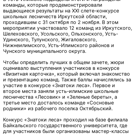
команды, которые продемонстрировали
выдающиеся результаты на XXI слете-конкурсе
школьных лесничеств Иркутской области,
проходившем с 31 октября по 2 ноября. В этом
мероприятии участвовало 12 команд из Иркутского,
Шелеховского, Усольского, Ольхонского, Усть-
Удинского, Тулунского, Жигаловского,
Нижнеилимского, Усть-Илимского районов и
Чунского муниципального округа.
Чтобы определить лучших в общем зачете, жюри
оценивало выступления участников в конкурсе
«Визитная карточка», который включал знакомство
и презентацию команд. Также баллы начислялись за
участие в конкурсе «Знатоки леса». Первое и
второе места заняли усть-илимские школьные
лесничества «Лесовик» и «Зеленые береты», а
третье место досталось команде «Сосновые
родники» из рабочего поселка Октябрьский.
Конкурс «Знатоки леса» проходил на базе филиала
Байкальского государственного университета, где
для участников были организованы мастер-классы