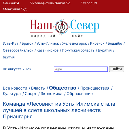
Байкал24
Путеводитель Baikal Go
Глагол38
Монголия Гид
Усть-Кут
Братск
Усть-Илимск
Железногорск
Киренск
Бодайбо
Северобайкальск
Казачинское
Иркутская область
Бурятия
Якутия
06 августа 2026
Общество
Все новости
Власть
Происшествия
Культура
Спорт
Экономика
Образование
Команда «Лесовик» из Усть-Илимска стала
лучшей в слете школьных лесничеств
Приангарья
В Усть-Илимске подведены итоги и награждены