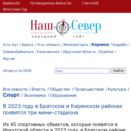
Байкал24
Путеводитель Baikal Go
Глагол38
Монголия Гид
Киренск
Усть-Кут
Братск
Усть-Илимск
Железногорск
Бодайбо
Северобайкальск
Казачинское
Иркутская область
Бурятия
Якутия
06 августа 2026
Все новости
Власть
Общество
Происшествия
Культура
Спорт
Экономика
Образование
В 2023 году в Братском и Киренском районах
появятся три мини-стадиона
Из 45 спортивных объектов, которые появятся в
Иркутской области в 2023 году, в Братском районе