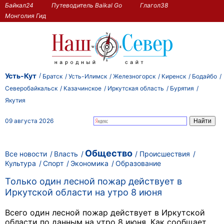
Байкал24
Путеводитель Baikal Go
Глагол38
Монголия Гид
Усть-Кут
Братск
Усть-Илимск
Железногорск
Киренск
Бодайбо
Северобайкальск
Казачинское
Иркутская область
Бурятия
Якутия
09 августа 2026
Общество
Все новости
Власть
Происшествия
Культура
Спорт
Экономика
Образование
Только один лесной пожар действует в
Иркутской области на утро 8 июня
Всего один лесной пожар действует в Иркутской
области по данным на утро 8 июня. Как сообщает