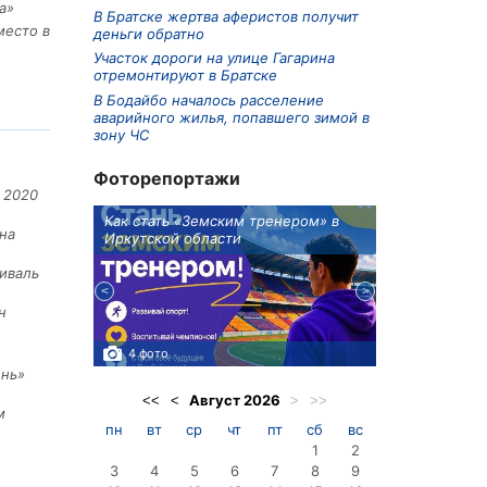
а»
В Братске жертва аферистов получит
место в
деньги обратно
Участок дороги на улице Гагарина
отремонтируют в Братске
В Бодайбо началось расселение
аварийного жилья, попавшего зимой в
зону ЧС
Фоторепортажи
 2020
ионов
Как стать «Земским тренером» в
Три охотника
на
Иркутской области
в Киренском 
едприятие
иваль
н
4 фото
3 фото
ень»
Август
2026
<<
<
>
>>
м
пн
вт
ср
чт
пт
сб
вс
1
2
3
4
5
6
7
8
9