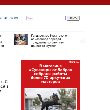
 2026
02:09
н+
Гендиректор Иркутского
Иркутски
авиазавода передал
подтверд
ой
трудовому коллективу
уровень 
ции
привет от Путина
США
х. С
ься в
а