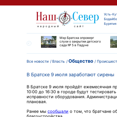
Усть-Ку
Бодайбо
Бурятия
утской области
Мэр Братска опроверг
ают дороги до
слухи о закрытии детского
ска
сада № 5 в Падуне
Общество
Все новости
Власть
Происшест
В Братске 9 июля заработают сирены
В Братске 9 июля пройдёт ежемесячная п
10:00 до 16:30 в городе будут тестироват
исправности оборудования. Администраци
плановая.
Ранее мы
сообщали
о том, что братчане о
благоустройства.