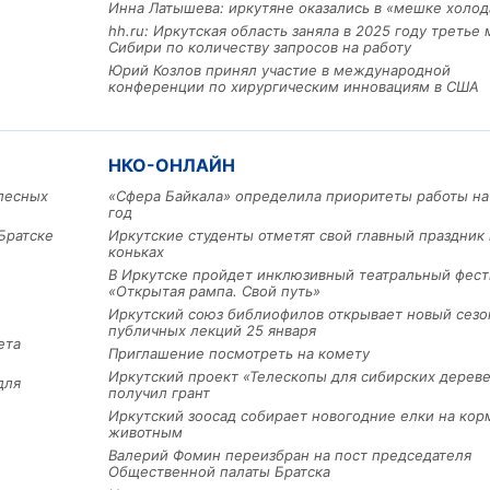
Инна Латышева: иркутяне оказались в «мешке холод
hh.ru: Иркутская область заняла в 2025 году третье 
Сибири по количеству запросов на работу
Юрий Козлов принял участие в международной
конференции по хирургическим инновациям в США
НКО-ОНЛАЙН
лесных
«Сфера Байкала» определила приоритеты работы на
год
Льготный заём в 9 милл
Братске
Иркутские студенты отметят свой главный праздник 
рублей получит
коньках
машиностроительное пр
из Иркутской области
В Иркутске пройдет инклюзивный театральный фест
«Открытая рампа. Свой путь»
Иркутский союз библиофилов открывает новый сезо
публичных лекций 25 января
ета
Приглашение посмотреть на комету
3 фото
Иркутский проект «Телескопы для сибирских дерев
для
получил грант
Иркутский зоосад собирает новогодние елки на кор
животным
Валерий Фомин переизбран на пост председателя
Общественной палаты Братска