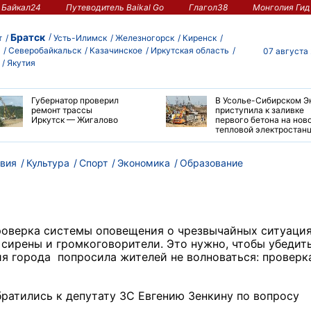
Байкал24
Путеводитель Baikal Go
Глагол38
Монголия Гид
Братск
т
Усть-Илимск
Железногорск
Киренск
Северобайкальск
Казачинское
Иркутская область
07 августа
Якутия
Губернатор проверил
В Усолье-Сибирском Э
ремонт трассы
приступила к заливке
Иркутск — Жигалово
первого бетона на нов
тепловой электростан
вия
Культура
Спорт
Экономика
Образование
роверка системы оповещения о чрезвычайных ситуация
ь сирены и громкоговорители. Это нужно, чтобы убедит
я города попросила жителей не волноваться: проверк
братились к депутату ЗС Евгению Зенкину по вопросу