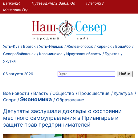
Байкал24
Путеводитель Baikal Go
Глагол38
Монголия Гид
Усть-Кут
Братск
Усть-Илимск
Железногорск
Киренск
Бодайбо
Северобайкальск
Казачинское
Иркутская область
Бурятия
Якутия
06 августа 2026
Все новости
Власть
Общество
Происшествия
Культура
Экономика
Спорт
Образование
Депутаты заслушали доклады о состоянии
местного самоуправления в Приангарье и
защите прав предпринимателей