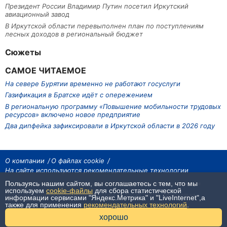
Президент России Владимир Путин посетил Иркутский
авиационный завод
В Иркутской области перевыполнен план по поступлениям
лесных доходов в региональный бюджет
Сюжеты
САМОЕ ЧИТАЕМОЕ
На севере Бурятии временно не работают госуслуги
Газификация в Братске идёт с опережением
В региональную программу «Повышение мобильности трудовых
ресурсов» включено новое предприятие
Два дипфейка зафиксировали в Иркутской области в 2026 году
О компании
О файлах cookie
На сайте используются рекомендательные технологии
Пользуясь нашим сайтом, вы соглашаетесь с тем, что мы
На сайте размещаются материалы ИА «Наш Север». Все права охраняются
законом.
используем
cookie-файлы
для сбора статистической
При использовании материалов агентства на других сайтах, обязательна
информации сервисами "Яндекс.Метрика" и "LiveInternet",а
гиперссылка.
также для применения
рекомендательных технологий
.
16+
хорошо