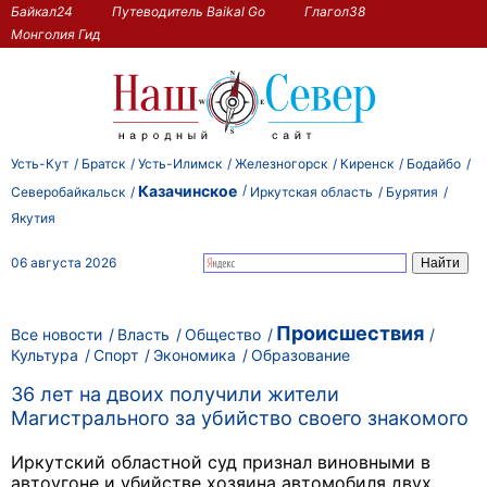
Байкал24
Путеводитель Baikal Go
Глагол38
Монголия Гид
Усть-Кут
Братск
Усть-Илимск
Железногорск
Киренск
Бодайбо
Казачинское
Северобайкальск
Иркутская область
Бурятия
Якутия
06 августа 2026
Происшествия
Все новости
Власть
Общество
Культура
Спорт
Экономика
Образование
36 лет на двоих получили жители
Магистрального за убийство своего знакомого
Иркутский областной суд признал виновными в
автоугоне и убийстве хозяина автомобиля двух