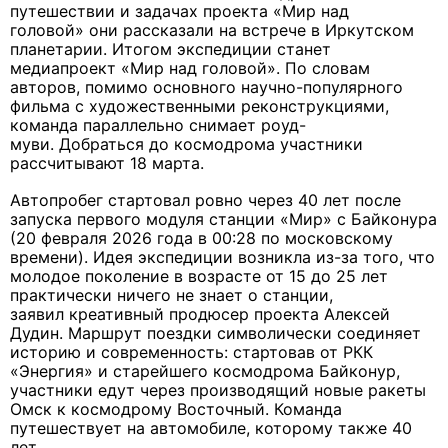
путешествии и задачах проекта
«Мир над
головой»
они рассказали на встрече в Иркутском
планетарии.
Итогом экспедиции станет
медиапроект «Мир над головой». По словам
авторов, помимо основного научно-популярного
фильма с художественными реконструкциями,
команда параллельно снимает роуд-
муви.
Добраться до космодрома участники
рассчитывают 18 марта.
Автопробег стартовал ровно через 40 лет после
запуска первого модуля станции «Мир» с Байконура
(
20 февраля 2026 года в 00:28 по московскому
времени)
. Идея экспедиции возникла из-за того, что
молодое поколение в возрасте от 15 до 25 лет
практически ничего не знает о станции,
заявил
креативный продюсер проекта Алексей
Дудин.
Маршрут поездки символически соединяет
историю и современность: стартовав от РКК
«Энергия» и старейшего космодрома Байконур,
участники едут через производящий новые ракеты
Омск к космодрому Восточный.
Команда
путешествует на автомобиле, которому также 40
лет.