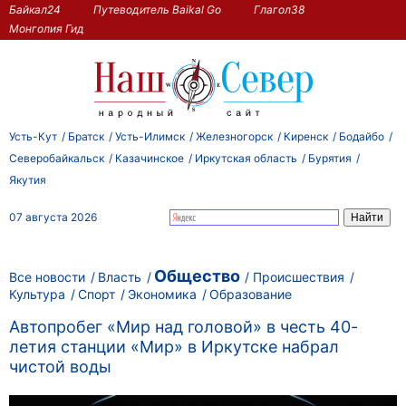
Байкал24
Путеводитель Baikal Go
Глагол38
Монголия Гид
Усть-Кут
Братск
Усть-Илимск
Железногорск
Киренск
Бодайбо
Северобайкальск
Казачинское
Иркутская область
Бурятия
Якутия
07 августа 2026
Общество
Все новости
Власть
Происшествия
Культура
Спорт
Экономика
Образование
Автопробег «Мир над головой» в честь 40-
летия станции «Мир» в Иркутске набрал
чистой воды