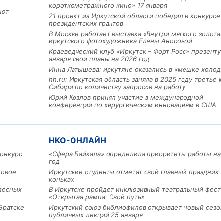
короткометражного кино» 17 января
ают
21 проект из Иркутской области победил в конкурс
президентских грантов
В Москве работает выставка «Внутри мягкого золота
х
иркутского фотохудожника Елены Аносовой
Краеведческий клуб «Иркутск – Форт Росс» презенту
января свои планы на 2026 год
Инна Латышева: иркутяне оказались в «мешке холод
hh.ru: Иркутская область заняла в 2025 году третье 
Сибири по количеству запросов на работу
Юрий Козлов принял участие в международной
Льготный заём в 9 милл
конференции по хирургическим инновациям в США
рублей получит
машиностроительное пр
из Иркутской области
НКО-ОНЛАЙН
конкурс
«Сфера Байкала» определила приоритеты работы на
3 фото
год
новое
Иркутские студенты отметят свой главный праздник 
коньках
лесных
В Иркутске пройдет инклюзивный театральный фест
«Открытая рампа. Свой путь»
Братске
Иркутский союз библиофилов открывает новый сезо
публичных лекций 25 января