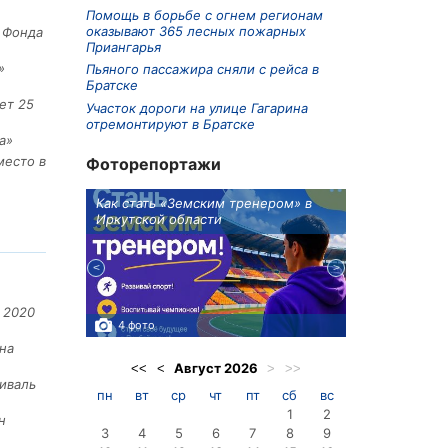
Помощь в борьбе с огнем регионам
оказывают 365 лесных пожарных
е Фонда
Приангарья
»
Пьяного пассажира сняли с рейса в
Братске
ет 25
Участок дороги на улице Гагарина
отремонтируют в Братске
а»
место в
Фоторепортажи
ионов
Как стать «Земским тренером» в
Три охотника
Иркутской области
в Киренском 
едприятие
 2020
4 фото
3 фото
на
Август
2026
<<
<
>
>>
иваль
пн
вт
ср
чт
пт
сб
вс
1
2
н
3
4
5
6
7
8
9