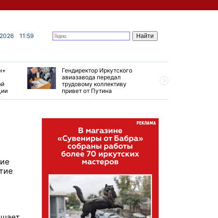
 2026
11:59
н+
Гендиректор Иркутского
Иркутски
авиазавода передал
подтверд
ой
трудовому коллективу
уровень 
ции
привет от Путина
США
шие
тие
ышает