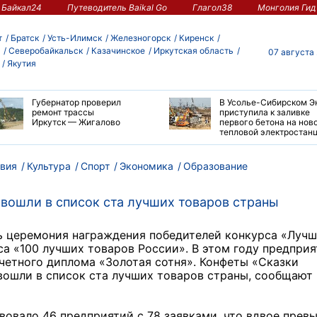
Байкал24
Путеводитель Baikal Go
Глагол38
Монголия Гид
т
Братск
Усть-Илимск
Железногорск
Киренск
Северобайкальск
Казачинское
Иркутская область
07 августа
Якутия
Губернатор проверил
В Усолье-Сибирском Э
ремонт трассы
приступила к заливке
Иркутск — Жигалово
первого бетона на нов
тепловой электростан
вия
Культура
Спорт
Экономика
Образование
вошли в список ста лучших товаров страны
ась церемония награждения победителей конкурса «Луч
а «100 лучших товаров России». В этом году предприя
четного диплома «Золотая сотня». Конфеты «Сказки
вошли в список ста лучших товаров страны, сообщают
вовало 46 предприятий с 78 заявками, что вдвое прев