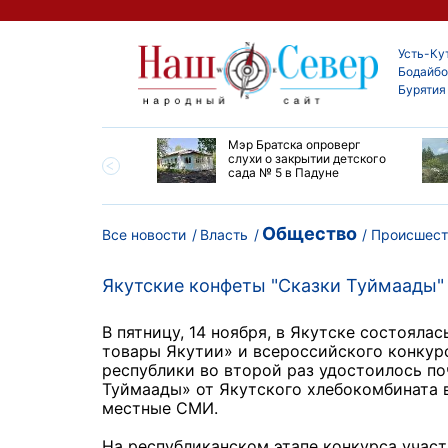
Усть-Ку
Бодайбо
Бурятия
утской области
Мэр Братска опроверг
ают дороги до
слухи о закрытии детского
ска
сада № 5 в Падуне
Общество
Все новости
Власть
Происшест
Якутские конфеты "Сказки Туймаады" 
В пятницу, 14 ноября, в Якутске состоял
товары Якутии» и всероссийского конкурс
республики во второй раз удостоилось по
Туймаады» от Якутского хлебокомбината 
местные СМИ.
На республиканском этапе конкурса участ