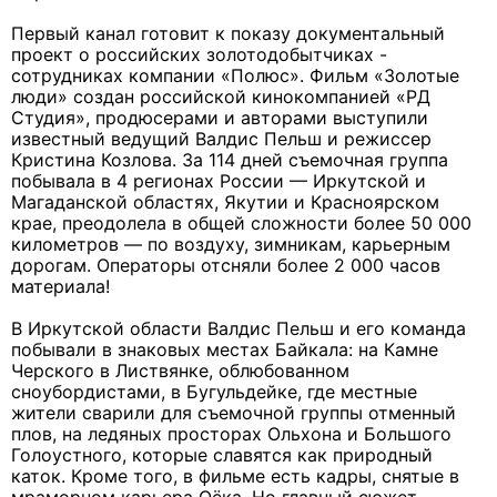
Первый канал готовит к показу документальный
проект о российских золотодобытчиках -
сотрудниках компании «Полюс». Фильм «Золотые
люди» создан российской кинокомпанией «РД
Студия», продюсерами и авторами выступили
известный ведущий Валдис Пельш и режиссер
Кристина Козлова. За 114 дней съемочная группа
побывала в 4 регионах России — Иркутской и
Магаданской областях, Якутии и Красноярском
крае, преодолела в общей сложности более 50 000
километров — по воздуху, зимникам, карьерным
дорогам. Операторы отсняли более 2 000 часов
материала!
В Иркутской области Валдис Пельш и его команда
побывали в знаковых местах Байкала: на Камне
Черского в Листвянке, облюбованном
сноубордистами, в Бугульдейке, где местные
жители сварили для съемочной группы отменный
плов, на ледяных просторах Ольхона и Большого
Голоустного, которые славятся как природный
каток. Кроме того, в фильме есть кадры, снятые в