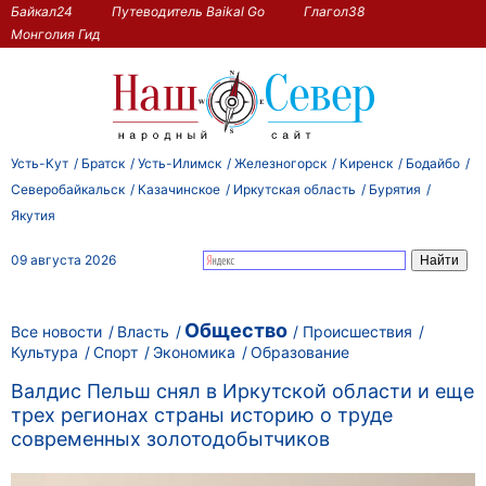
Байкал24
Путеводитель Baikal Go
Глагол38
Монголия Гид
Усть-Кут
Братск
Усть-Илимск
Железногорск
Киренск
Бодайбо
Северобайкальск
Казачинское
Иркутская область
Бурятия
Якутия
09 августа 2026
Общество
Все новости
Власть
Происшествия
Культура
Спорт
Экономика
Образование
Валдис Пельш снял в Иркутской области и еще
трех регионах страны историю о труде
современных золотодобытчиков