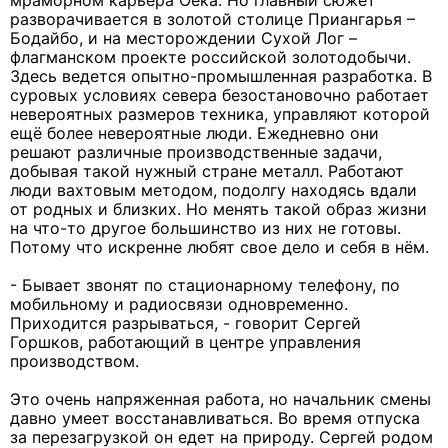
мраморном карьера Оёка. Но главный сюжет
разворачивается в золотой столице Приангарья –
Бодайбо, и на месторождении Сухой Лог –
флагманском проекте российской золотодобычи.
Здесь ведется опытно-промышленная разработка. В
суровых условиях севера безостановочно работает
невероятных размеров техника, управляют которой
ещё более невероятные люди. Ежедневно они
решают различные производственные задачи,
добывая такой нужный стране металл. Работают
люди вахтовым методом, подолгу находясь вдали
от родных и близких. Но менять такой образ жизни
на что-то другое большинство из них не готовы.
Потому что искренне любят свое дело и себя в нём.
- Бывает звонят по стационарному телефону, по
мобильному и радиосвязи одновременно.
Приходится разрываться, - говорит Сергей
Горшков, работающий в центре управления
производством.
Это очень напряженная работа, но начальник смены
давно умеет восстанавливаться. Во время отпуска
за перезагрузкой он едет на природу. Сергей родом