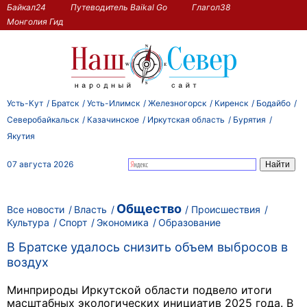
Байкал24
Путеводитель Baikal Go
Глагол38
Монголия Гид
Усть-Кут
Братск
Усть-Илимск
Железногорск
Киренск
Бодайбо
Северобайкальск
Казачинское
Иркутская область
Бурятия
Якутия
07 августа 2026
Общество
Все новости
Власть
Происшествия
Культура
Спорт
Экономика
Образование
В Братске удалось снизить объем выбросов в
воздух
Минприроды Иркутской области подвело итоги
масштабных экологических инициатив 2025 года. В