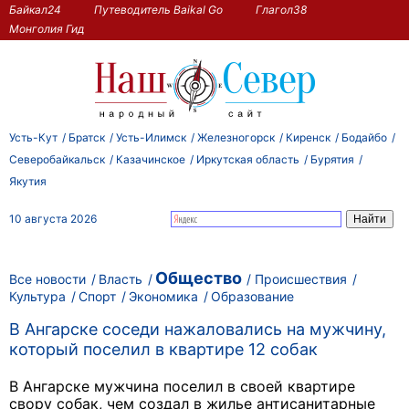
Байкал24
Путеводитель Baikal Go
Глагол38
Монголия Гид
Усть-Кут
Братск
Усть-Илимск
Железногорск
Киренск
Бодайбо
Северобайкальск
Казачинское
Иркутская область
Бурятия
Якутия
10 августа 2026
Общество
Все новости
Власть
Происшествия
Культура
Спорт
Экономика
Образование
В Ангарске соседи нажаловались на мужчину,
который поселил в квартире 12 собак
В Ангарске мужчина поселил в своей квартире
свору собак, чем создал в жилье антисанитарные