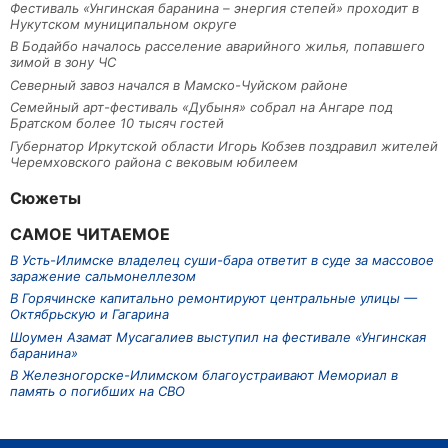
Фестиваль «Унгинская баранина – энергия степей» проходит в
Нукутском муниципальном округе
В Бодайбо началось расселение аварийного жилья, попавшего
зимой в зону ЧС
Северный завоз начался в Мамско-Чуйском районе
Семейный арт-фестиваль «Дубыня» собрал на Ангаре под
Братском более 10 тысяч гостей
Губернатор Иркутской области Игорь Кобзев поздравил жителей
Черемховского района с вековым юбилеем
Сюжеты
САМОЕ ЧИТАЕМОЕ
В Усть-Илимске владелец суши-бара ответит в суде за массовое
заражение сальмонеллезом
В Горячинске капитально ремонтируют центральные улицы —
Октябрьскую и Гагарина
Шоумен Азамат Мусагалиев выступил на фестивале «Унгинская
баранина»
В Железногорске-Илимском благоустраивают Мемориал в
память о погибших на СВО