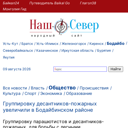
Байкал24
Путеводитель Baikal Go
Глагол38
Монголия Гид
Бодайбо
Усть-Кут
Братск
Усть-Илимск
Железногорск
Киренск
Северобайкальск
Казачинское
Иркутская область
Бурятия
Якутия
09 августа 2026
Общество
Все новости
Власть
Происшествия
Культура
Спорт
Экономика
Образование
Группировку десантников-пожарных
увеличили в Бодайбинском районе
Группировку парашютистов и десантников-
пожарных для борьбы с лесными