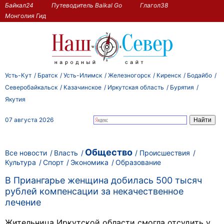
Байкал24
Путеводитель Baikal Go
Глагол38
Монголия Гид
Усть-Кут
Братск
Усть-Илимск
Железногорск
Киренск
Бодайбо
Северобайкальск
Казачинское
Иркутская область
Бурятия
Якутия
07 августа 2026
Общество
Все новости
Власть
Происшествия
Культура
Спорт
Экономика
Образование
В Приангарье женщина добилась 500 тысяч
рублей компенсации за некачественное
лечение
Жительница Иркутской области смогла отсудить у