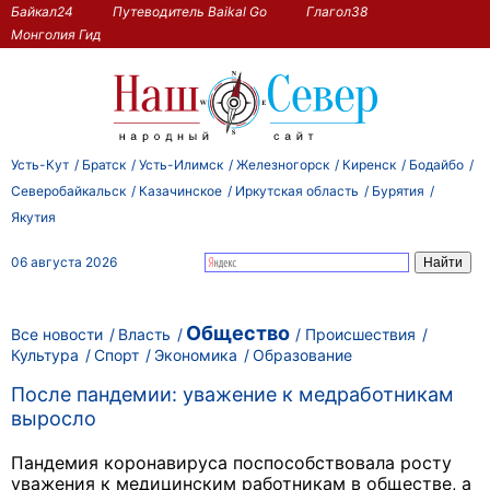
Байкал24
Путеводитель Baikal Go
Глагол38
Монголия Гид
Усть-Кут
Братск
Усть-Илимск
Железногорск
Киренск
Бодайбо
Северобайкальск
Казачинское
Иркутская область
Бурятия
Якутия
06 августа 2026
Общество
Все новости
Власть
Происшествия
Культура
Спорт
Экономика
Образование
После пандемии: уважение к медработникам
выросло
Пандемия коронавируса поспособствовала росту
уважения к медицинским работникам в обществе, а