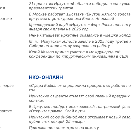
21 проект из Иркутской области победил в конкурс
х в
президентских грантов
В Москве работает выставка «Внутри мягкого золота
ратске
иркутского фотохудожника Елены Аносовой
Краеведческий клуб «Иркутск – Форт Росс» презенту
января свои планы на 2026 год
Инна Латышева: иркутяне оказались в «мешке холод
т
hh.ru: Иркутская область заняла в 2025 году третье 
Сибири по количеству запросов на работу
Льготный заём в 9 милл
Юрий Козлов принял участие в международной
рублей получит
конференции по хирургическим инновациям в США
машиностроительное пр
из Иркутской области
НКО-ОНЛАЙН
ы через
«Сфера Байкала» определила приоритеты работы на
3 фото
год
Иркутские студенты отметят свой главный праздник 
коньках
В Иркутске пройдет инклюзивный театральный фест
ратске
«Открытая рампа. Свой путь»
Иркутский союз библиофилов открывает новый сезо
публичных лекций 25 января
т
Приглашение посмотреть на комету