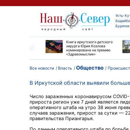
Усть-Ку
Бодайбо
Бурятия
ие забеги и взрослые
Книга иркутского детского
ы большой эстафеты
хирурга Юрия Козлова
олюса»
номинирована на премию
«Здравомыслие»
Общество
Все новости
Власть
Происшест
В Иркутской области выявили больше
Число зараженных коронавирусом COVID-1
прироста регион уже 7 дней является ли
оперативного штаба на утро 38 июня прев
случаев заражения, прирост за сутки — 2
правительства Приангарья.
По данным оперативного штаба по борьбе