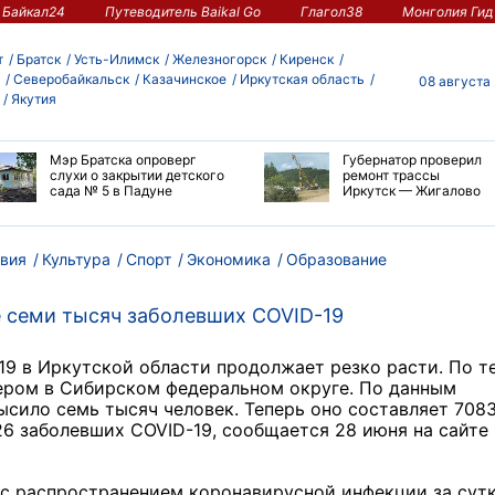
Байкал24
Путеводитель Baikal Go
Глагол38
Монголия Гид
т
Братск
Усть-Илимск
Железногорск
Киренск
Северобайкальск
Казачинское
Иркутская область
08 августа
Якутия
Мэр Братска опроверг
Губернатор проверил
слухи о закрытии детского
ремонт трассы
сада № 5 в Падуне
Иркутск — Жигалово
вия
Культура
Спорт
Экономика
Образование
 семи тысяч заболевших COVID-19
9 в Иркутской области продолжает резко расти. По т
дером в Сибирском федеральном округе. По данным
ысило семь тысяч человек. Теперь оно составляет 708
26 заболевших COVID-19, сообщается 28 июня на сайте
 с распространением коронавирусной инфекции за сут