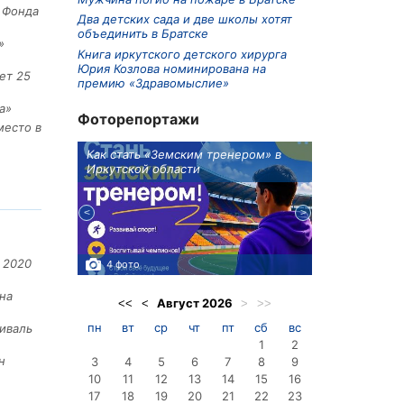
е Фонда
Два детских сада и две школы хотят
объединить в Братске
»
Книга иркутского детского хирурга
Юрия Козлова номинирована на
ет 25
премию «Здравомыслие»
а»
Фоторепортажи
место в
ионов
Как стать «Земским тренером» в
Три охотника
Иркутской области
в Киренском 
едприятие
 2020
4 фото
3 фото
на
Август
2026
<<
<
>
>>
пн
вт
ср
чт
пт
сб
вс
иваль
1
2
н
3
4
5
6
7
8
9
10
11
12
13
14
15
16
17
18
19
20
21
22
23