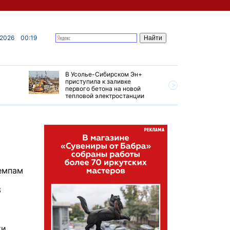
 2026
00:19
В Усолье-Сибирском Эн+
Гендирек
приступила к заливке
авиазаво
первого бетона на новой
трудовом
тепловой электростанции
привет о
емпам
3
ки