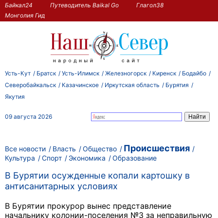
Байкал24
Путеводитель Baikal Go
Глагол38
Монголия Гид
Усть-Кут
Братск
Усть-Илимск
Железногорск
Киренск
Бодайбо
Северобайкальск
Казачинское
Иркутская область
Бурятия
Якутия
09 августа 2026
Происшествия
Все новости
Власть
Общество
Культура
Спорт
Экономика
Образование
В Бурятии осужденные копали картошку в
антисанитарных условиях
В Бурятии прокурор вынес представление
начальнику колонии-поселения №3 за неправильную