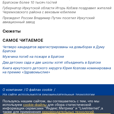
Братском более 10 тысяч гостей
Губернатор Иркутской области Игорь Кобзев поздравил жителей
Черемховского района с вековым юбилеем
Президент России Владимир Путин посетил Иркутский
авиационный завод
Сюжеты
САМОЕ ЧИТАЕМОЕ
Четверо кандидатов зарегистрированы на довыборах в Думу
Братска
Мужчина погиб на пожаре в Братске
Два детских сада и две школы хотят объединить в Братске
Книга иркутского детского хирурга Юрия Козлова номинирована
на премию «Здравомыслие»
О компании
О файлах cookie
На сайте используются рекомендательные технологии
Пользуясь нашим сайтом, вы соглашаетесь с тем, что мы
На сайте размещаются материалы ИА «Наш Север». Все права охраняются
законом.
используем
cookie-файлы
для сбора статистической
При использовании материалов агентства на других сайтах, обязательна
информации сервисами "Яндекс.Метрика" и "LiveInternet",а
гиперссылка.
также для применения
рекомендательных технологий
.