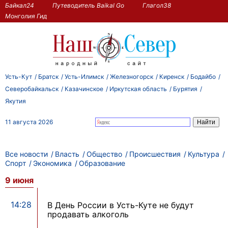
Байкал24
Путеводитель Baikal Go
Глагол38
Монголия Гид
Усть-Кут
Братск
Усть-Илимск
Железногорск
Киренск
Бодайбо
Северобайкальск
Казачинское
Иркутская область
Бурятия
Якутия
11 августа 2026
Все новости
Власть
Общество
Происшествия
Культура
Спорт
Экономика
Образование
9 июня
14:28
В День России в Усть-Куте не будут
продавать алкоголь