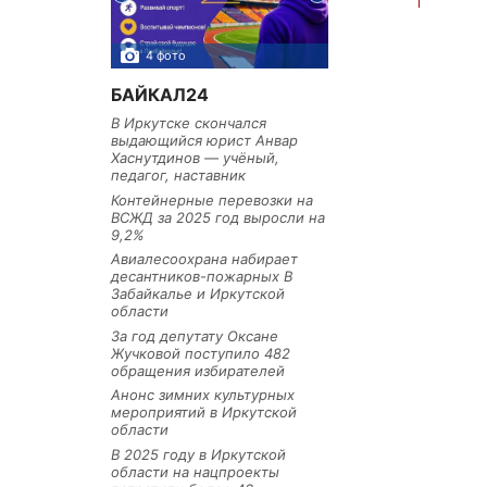
4 фото
3 фото
БАЙКАЛ24
В Иркутске скончался
выдающийся юрист Анвар
Хаснутдинов — учёный,
педагог, наставник
Контейнерные перевозки на
ВСЖД за 2025 год выросли на
9,2%
Авиалесоохрана набирает
десантников-пожарных В
Забайкалье и Иркутской
области
За год депутату Оксане
Жучковой поступило 482
обращения избирателей
Анонс зимних культурных
мероприятий в Иркутской
области
В 2025 году в Иркутской
области на нацпроекты