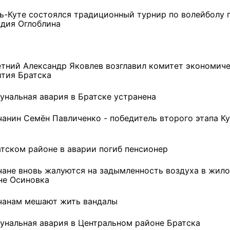
ть-Куте состоялся традиционный турнир по волейболу 
адия Оглоблина
етний Александр Яковлев возглавил комитет экономич
ития Братска
унальная авария в Братске устранена
чанин Семён Павличенко - победитель второго этапа К
атском районе в аварии погиб пенсионер
чане вновь жалуются на задымленность воздуха в жил
не Осиновка
ремшой
Льготный заём в 9
Как стать «Земским
чанам мешают жить вандалы
м
миллионов рублей получит
тренером» в Иркутской
машиностроительное
области
предприятие из Иркутской
унальная авария в Центральном районе Братска
области