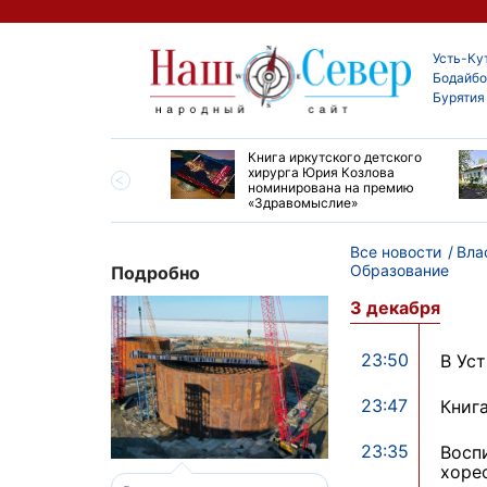
Усть-Ку
Бодайбо
Бурятия
ие забеги и взрослые
Книга иркутского детского
ы большой эстафеты
хирурга Юрия Козлова
олюса»
номинирована на премию
«Здравомыслие»
Все новости
Вла
Образование
Подробно
3 декабря
23:50
В Ус
23:47
Книг
23:35
Восп
хоре