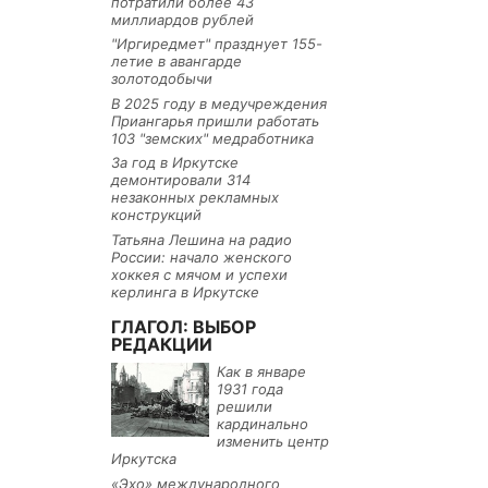
потратили более 43
миллиардов рублей
"Иргиредмет" празднует 155-
летие в авангарде
золотодобычи
В 2025 году в медучреждения
Приангарья пришли работать
103 "земских" медработника
За год в Иркутске
демонтировали 314
незаконных рекламных
конструкций
Татьяна Лешина на радио
России: начало женского
хоккея с мячом и успехи
керлинга в Иркутске
ГЛАГОЛ: ВЫБОР
РЕДАКЦИИ
Как в январе
1931 года
решили
кардинально
изменить центр
Иркутска
«Эхо» международного