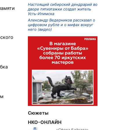
Настоящий сибирский дендрарий во
памяти
дворе пятиэтажки создал житель
Усть-Илимска
Александр Ведерников рассказал о
цифровом рубле и о мифах вокруг
него (видео)
еского
убка
ом
Сюжеты
НКО-ОНЛАЙН
«Сфера Байкала»