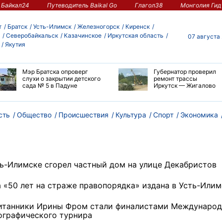
Байкал24
Путеводитель Baikal Go
Глагол38
Монголия Гид
т
Братск
Усть-Илимск
Железногорск
Киренск
Северобайкальск
Казачинское
Иркутская область
07 августа
Якутия
Мэр Братска опроверг
Губернатор проверил
слухи о закрытии детского
ремонт трассы
сада № 5 в Падуне
Иркутск — Жигалово
сть
Общество
Происшествия
Культура
Спорт
Экономика
ть-Илимске сгорел частный дом на улице Декабристов
а «50 лет на страже правопорядка» издана в Усть-Илим
итанники Ирины Фром стали финалистами Международ
ографического турнира