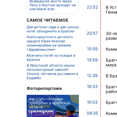
Возведение моста через
Лену в Якутске выходит на
22:52
В Ус
ключевой этап
Генн
САМОЕ ЧИТАЕМОЕ
Два детских сада и две школы
хотят объединить в Братске
20:57
30-л
Книга иркутского детского
разв
хирурга Юрия Козлова
номинирована на премию
15:59
Комм
«Здравомыслие»
Мужчина погиб на пожаре в
13:59
Братске
Брат
мира
В Иркутской области нашли
легкомоторный самолёт
Cessna, лётчиков доставили в
12:39
В Бр
Бодайбо
10:33
Брат
Фоторепортажи
райо
м в 9
Как стать «Земским
Три охотника за че
10:03
Брат
ублей получит
тренером» в Иркутской
пропали в Киренско
тельное
области
районе
из Иркутской
09:35
Комм