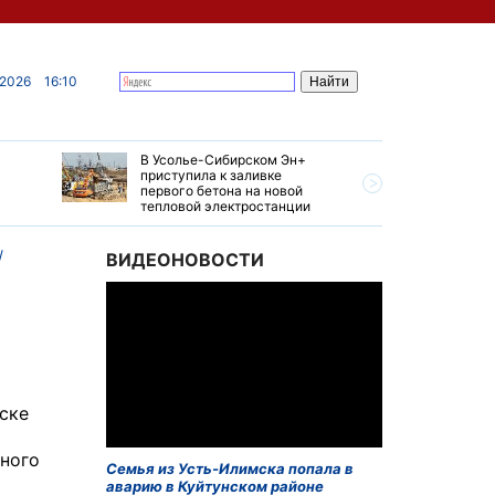
 2026
16:10
В Усолье-Сибирском Эн+
Гендирек
приступила к заливке
авиазаво
первого бетона на новой
трудовом
тепловой электростанции
привет о
ВИДЕОНОВОСТИ
ске
ного
Семья из Усть-Илимска попала в
аварию в Куйтунском районе