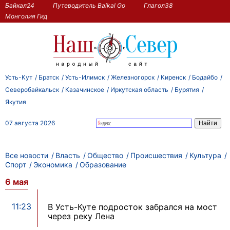
Байкал24
Путеводитель Baikal Go
Глагол38
Монголия Гид
Усть-Кут
Братск
Усть-Илимск
Железногорск
Киренск
Бодайбо
Северобайкальск
Казачинское
Иркутская область
Бурятия
Якутия
07 августа 2026
Все новости
Власть
Общество
Происшествия
Культура
Спорт
Экономика
Образование
6 мая
11:23
В Усть-Куте подросток забрался на мост
через реку Лена