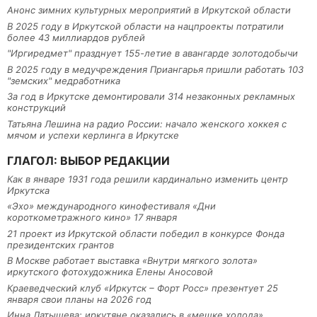
Анонс зимних культурных мероприятий в Иркутской области
В 2025 году в Иркутской области на нацпроекты потратили
более 43 миллиардов рублей
"Иргиредмет" празднует 155-летие в авангарде золотодобычи
В 2025 году в медучреждения Приангарья пришли работать 103
"земских" медработника
За год в Иркутске демонтировали 314 незаконных рекламных
конструкций
Татьяна Лешина на радио России: начало женского хоккея с
мячом и успехи керлинга в Иркутске
ГЛАГОЛ: ВЫБОР РЕДАКЦИИ
Как в январе 1931 года решили кардинально изменить центр
Иркутска
«Эхо» международного кинофестиваля «Дни
короткометражного кино» 17 января
21 проект из Иркутской области победил в конкурсе Фонда
президентских грантов
В Москве работает выставка «Внутри мягкого золота»
иркутского фотохудожника Елены Аносовой
Краеведческий клуб «Иркутск – Форт Росс» презентует 25
января свои планы на 2026 год
Инна Латышева: иркутяне оказались в «мешке холода»