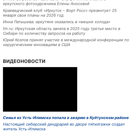
иркутского фотохудожника Елены Аносовой
Краеведческий клуб «Иркутск – Форт Росс» презентует 25
января свои планы на 2026 год
Инна Латышева: иркутяне оказались в «мешке холода»
hh.ru: Иркутская область заняла в 2025 году третье место в
Сибири по количеству запросов на работу
Юрий Козлов принял участие в международной конференции по
хирургическим инновациям в США
ВИДЕОНОВОСТИ
Семья из Усть-Илимска попала в аварию в Куйтунском районе
Настоящий сибирский дендрарий во дворе пятиэтажки создал
житель Усть-Илимска