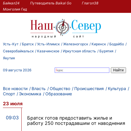
Байкал24
Путеводитель Baikal Go
Глагол38
Монголия Гид
Усть-Кут
Братск
Усть-Илимск
Железногорск
Киренск
Бодайбо
Северобайкальск
Казачинское
Иркутская область
Бурятия
Якутия
09 августа 2026
Все новости
Власть
Общество
Происшествия
Культура
Спорт
Экономика
Образование
23 июля
09:03
Братск готов предоставить жилье и
работу 250 пострадавшим от наводнения