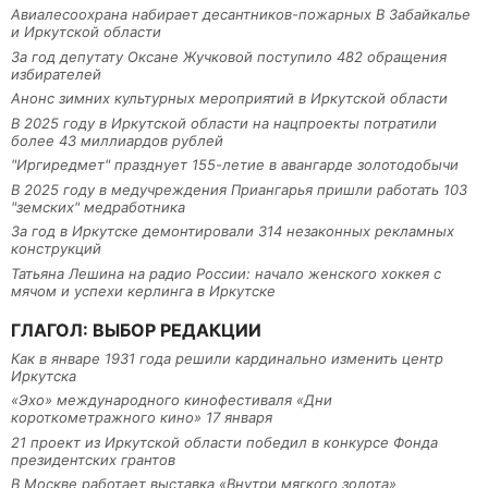
Авиалесоохрана набирает десантников-пожарных В Забайкалье
и Иркутской области
За год депутату Оксане Жучковой поступило 482 обращения
избирателей
Анонс зимних культурных мероприятий в Иркутской области
В 2025 году в Иркутской области на нацпроекты потратили
более 43 миллиардов рублей
"Иргиредмет" празднует 155-летие в авангарде золотодобычи
В 2025 году в медучреждения Приангарья пришли работать 103
"земских" медработника
За год в Иркутске демонтировали 314 незаконных рекламных
конструкций
Татьяна Лешина на радио России: начало женского хоккея с
мячом и успехи керлинга в Иркутске
ГЛАГОЛ: ВЫБОР РЕДАКЦИИ
Как в январе 1931 года решили кардинально изменить центр
Иркутска
«Эхо» международного кинофестиваля «Дни
короткометражного кино» 17 января
21 проект из Иркутской области победил в конкурсе Фонда
президентских грантов
В Москве работает выставка «Внутри мягкого золота»