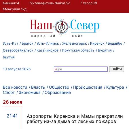
Байкал24
Путеводитель Baikal Go
Глагол38
Монголия Гид
Усть-Кут
Братск
Усть-Илимск
Железногорск
Киренск
Бодайбо
Северобайкальск
Казачинское
Иркутская область
Бурятия
Якутия
10 августа 2026
Все новости
Власть
Общество
Происшествия
Культура
Спорт
Экономика
Образование
26 июля
21:41
Аэропорты Киренска и Мамы прекратили
работу из-за дыма от лесных пожаров