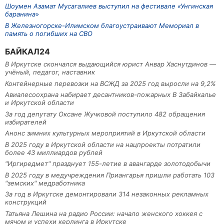
Шоумен Азамат Мусагалиев выступил на фестивале «Унгинская
баранина»
В Железногорске-Илимском благоустраивают Мемориал в
память о погибших на СВО
БАЙКАЛ24
В Иркутске скончался выдающийся юрист Анвар Хаснутдинов —
учёный, педагог, наставник
Контейнерные перевозки на ВСЖД за 2025 год выросли на 9,2%
Авиалесоохрана набирает десантников-пожарных В Забайкалье
и Иркутской области
За год депутату Оксане Жучковой поступило 482 обращения
избирателей
Анонс зимних культурных мероприятий в Иркутской области
В 2025 году в Иркутской области на нацпроекты потратили
более 43 миллиардов рублей
"Иргиредмет" празднует 155-летие в авангарде золотодобычи
В 2025 году в медучреждения Приангарья пришли работать 103
"земских" медработника
За год в Иркутске демонтировали 314 незаконных рекламных
конструкций
Татьяна Лешина на радио России: начало женского хоккея с
мячом и успехи керлинга в Иркутске