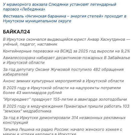
У мраморного вокзала Слюдянки установят легендарный
паровоз «Лебедянка»
Фестиваль «Унгинская баранина – энергия степей» проходит в
Нукутском муниципальном округе
БАЙКАЛ24
В Иркутске скончался выдающийся юрист Анвар Хаснутдинов —
учёный, педагог, наставник
Контейнерные перевозки на ВСЖД за 2025 год выросли на 9,2%
Авиалесоохрана набирает десантников-пожарных В Забайкалье
и Иркутской области
За год депутату Оксане Жучковой поступило 482 обращения
избирателей
Анонс зимних культурных мероприятий в Иркутской области
В 2025 году в Иркутской области на нацпроекты потратили
более 43 миллиардов рублей
"Иргиредмет" празднует 155-летие в авангарде золотодобычи
В 2025 году в медучреждения Приангарья пришли работать 103
"земских" медработника
За год в Иркутске демонтировали 314 незаконных рекламных
конструкций
Татьяна Лешина на радио России: начало женского хоккея с
мячом и успехи керлинга в Иркутске