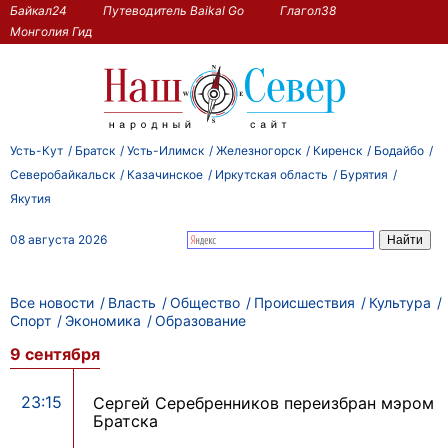
Байкал24
Путеводитель Baikal Go
Глагол38
Монголия Гид
Усть-Кут
Братск
Усть-Илимск
Железногорск
Киренск
Бодайбо
Северобайкальск
Казачинское
Иркутская область
Бурятия
Якутия
08 августа 2026
Все новости
Власть
Общество
Происшествия
Культура
Спорт
Экономика
Образование
9 сентября
23:15
Сергей Серебренников переизбран мэром
Братска