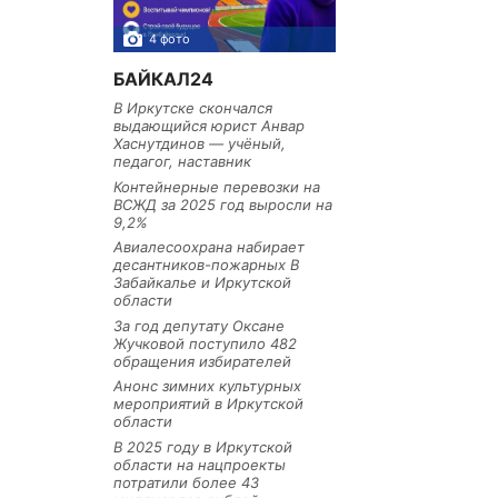
4 фото
3 фото
БАЙКАЛ24
В Иркутске скончался
выдающийся юрист Анвар
Хаснутдинов — учёный,
педагог, наставник
Контейнерные перевозки на
ВСЖД за 2025 год выросли на
9,2%
Авиалесоохрана набирает
десантников-пожарных В
Забайкалье и Иркутской
области
За год депутату Оксане
Жучковой поступило 482
обращения избирателей
Анонс зимних культурных
мероприятий в Иркутской
области
В 2025 году в Иркутской
области на нацпроекты
потратили более 43