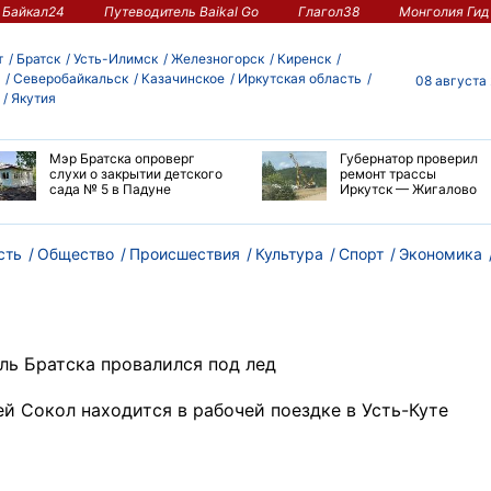
Байкал24
Путеводитель Baikal Go
Глагол38
Монголия Гид
т
Братск
Усть-Илимск
Железногорск
Киренск
Северобайкальск
Казачинское
Иркутская область
08 августа
Якутия
Мэр Братска опроверг
Губернатор проверил
слухи о закрытии детского
ремонт трассы
сада № 5 в Падуне
Иркутск — Жигалово
сть
Общество
Происшествия
Культура
Спорт
Экономика
ль Братска провалился под лед
ей Сокол находится в рабочей поездке в Усть-Куте