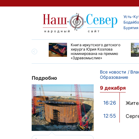
Усть-Ку
Бодайбо
Бурятия
ие забеги и взрослые
Книга иркутского детского
ы большой эстафеты
хирурга Юрия Козлова
олюса»
номинирована на премию
«Здравомыслие»
Все новости
Вла
Образование
Подробно
9 декабря
16:26
Жите
12:55
Серг