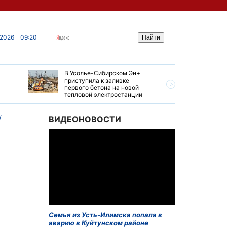
 2026
09:20
В Усолье-Сибирском Эн+
Гендирек
приступила к заливке
авиазаво
первого бетона на новой
трудовом
тепловой электростанции
привет о
ВИДЕОНОВОСТИ
Семья из Усть-Илимска попала в
аварию в Куйтунском районе