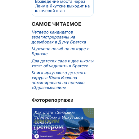
Возведение моста через
Лену в Якутске выходит на
ключевой этап
САМОЕ ЧИТАЕМОЕ
Четверо кандидатов
зарегистрированы на
довыборах в Думу Братска
Мужчина погиб на пожаре в
Братске
Два детских сада и две школы
хотят объединить в Братске
Книга иркутского детского
хирурга Юрия Козлова
номинирована на премию
«Здравомыслие»
Фоторепортажи
м в 9
Как стать «Земским
Три охотника за че
ублей получит
тренером» в Иркутской
пропали в Киренско
тельное
области
районе
из Иркутской