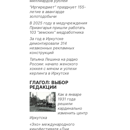
миллиардов рублей
"Иргиредмет" празднует 155-
летие в авангарде
золотодобычи
В 2025 году в медучреждения
Приангарья пришли работать
103 "земских" медработника
За год в Иркутске
демонтировали 314
незаконных рекламных
конструкций
Татьяна Лешина на радио
России: начало женского
хоккея с мячом и успехи
керлинга в Иркутске
ГЛАГОЛ: ВЫБОР
РЕДАКЦИИ
Как в январе
1931 года
решили
кардинально
изменить центр
Иркутска
«Эхо» международного
кинофестиваля «Дни