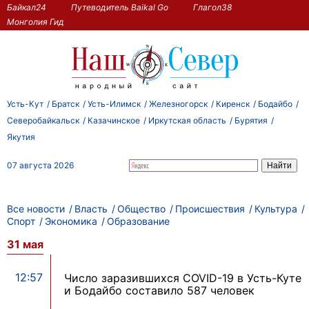
Байкал24
Путеводитель Baikal Go
Глагол38
Монголия Гид
Усть-Кут
Братск
Усть-Илимск
Железногорск
Киренск
Бодайбо
Северобайкальск
Казачинское
Иркутская область
Бурятия
Якутия
07 августа 2026
Все новости
Власть
Общество
Происшествия
Культура
Спорт
Экономика
Образование
31 мая
12:57
Число заразившихся COVID-19 в Усть-Куте
и Бодайбо составило 587 человек