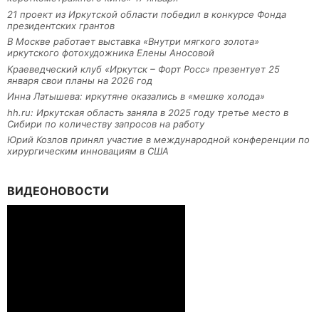
21 проект из Иркутской области победил в конкурсе Фонда
президентских грантов
В Москве работает выставка «Внутри мягкого золота»
иркутского фотохудожника Елены Аносовой
Краеведческий клуб «Иркутск – Форт Росс» презентует 25
января свои планы на 2026 год
Инна Латышева: иркутяне оказались в «мешке холода»
hh.ru: Иркутская область заняла в 2025 году третье место в
Сибири по количеству запросов на работу
Юрий Козлов принял участие в международной конференции по
хирургическим инновациям в США
ВИДЕОНОВОСТИ