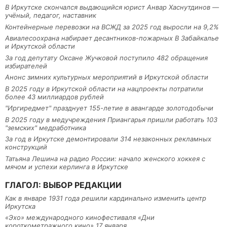
В Иркутске скончался выдающийся юрист Анвар Хаснутдинов —
учёный, педагог, наставник
Контейнерные перевозки на ВСЖД за 2025 год выросли на 9,2%
Авиалесоохрана набирает десантников-пожарных В Забайкалье
и Иркутской области
За год депутату Оксане Жучковой поступило 482 обращения
избирателей
Анонс зимних культурных мероприятий в Иркутской области
В 2025 году в Иркутской области на нацпроекты потратили
более 43 миллиардов рублей
"Иргиредмет" празднует 155-летие в авангарде золотодобычи
В 2025 году в медучреждения Приангарья пришли работать 103
"земских" медработника
За год в Иркутске демонтировали 314 незаконных рекламных
конструкций
Татьяна Лешина на радио России: начало женского хоккея с
мячом и успехи керлинга в Иркутске
ГЛАГОЛ: ВЫБОР РЕДАКЦИИ
Как в январе 1931 года решили кардинально изменить центр
Иркутска
«Эхо» международного кинофестиваля «Дни
короткометражного кино» 17 января