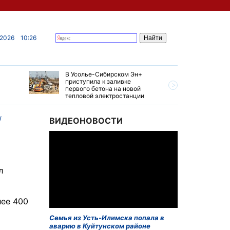
 2026
10:26
В Усолье-Сибирском Эн+
Гендирек
приступила к заливке
авиазаво
первого бетона на новой
трудовом
тепловой электростанции
привет о
ВИДЕОНОВОСТИ
л
лее 400
Семья из Усть-Илимска попала в
аварию в Куйтунском районе