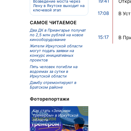
19:41
Откр
Возведение моста через
Лену в Якутске выходит на
ключевой этап
17:08
В Ус
САМОЕ ЧИТАЕМОЕ
Два ДК в Приангарье получат
по 2,5 млн рублей на новое
15:17
В Пр
кинооборудование
Жители Иркутской области
могут подать заявки на
конкурс инициативных
проектов
Пять человек погибли на
водоемах за сутки в
Иркутской области
Дамбу отремонтируют в
Братском районе
Фоторепортажи
м в 9
Как стать «Земским
Три охотника за че
ублей получит
тренером» в Иркутской
пропали в Киренско
тельное
области
районе
из Иркутской