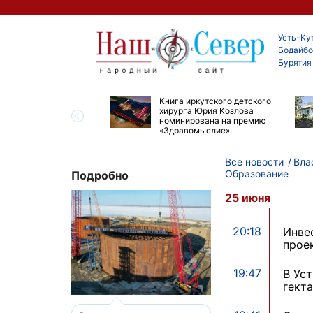
Усть-Ку
Бодайбо
Бурятия
ие забеги и взрослые
Книга иркутского детского
ы большой эстафеты
хирурга Юрия Козлова
олюса»
номинирована на премию
«Здравомыслие»
Все новости
Вла
Образование
Подробно
25 июня
20:18
Инве
прое
19:47
В Ус
гект