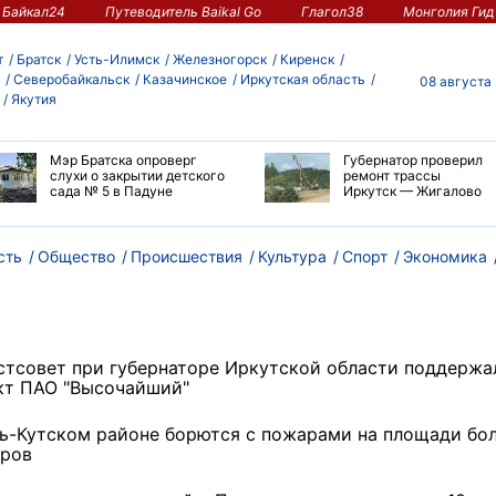
Байкал24
Путеводитель Baikal Go
Глагол38
Монголия Гид
т
Братск
Усть-Илимск
Железногорск
Киренск
Северобайкальск
Казачинское
Иркутская область
08 августа
Якутия
Мэр Братска опроверг
Губернатор проверил
слухи о закрытии детского
ремонт трассы
сада № 5 в Падуне
Иркутск — Жигалово
сть
Общество
Происшествия
Культура
Спорт
Экономика
стсовет при губернаторе Иркутской области поддержа
кт ПАО "Высочайший"
ть-Кутском районе борются с пожарами на площади бо
аров