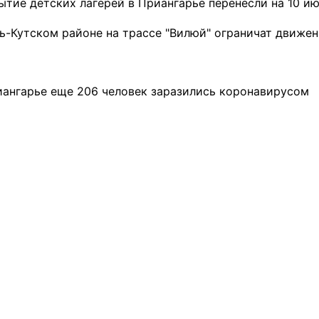
ытие детских лагерей в Приангарье перенесли на 10 и
ть-Кутском районе на трассе "Вилюй" ограничат движе
иангарье еще 206 человек заразились коронавирусом
ремшой
Льготный заём в 9
Как стать «Земским
м
миллионов рублей получит
тренером» в Иркутской
машиностроительное
области
предприятие из Иркутской
области