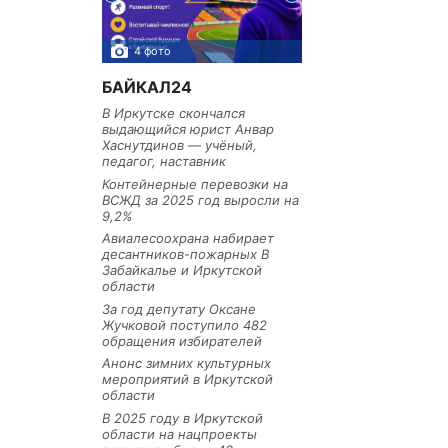
4 фото
3 фото
БАЙКАЛ24
В Иркутске скончался
выдающийся юрист Анвар
Хаснутдинов — учёный,
педагог, наставник
Контейнерные перевозки на
ВСЖД за 2025 год выросли на
9,2%
Авиалесоохрана набирает
десантников-пожарных В
Забайкалье и Иркутской
области
За год депутату Оксане
Жучковой поступило 482
обращения избирателей
Анонс зимних культурных
мероприятий в Иркутской
области
В 2025 году в Иркутской
области на нацпроекты