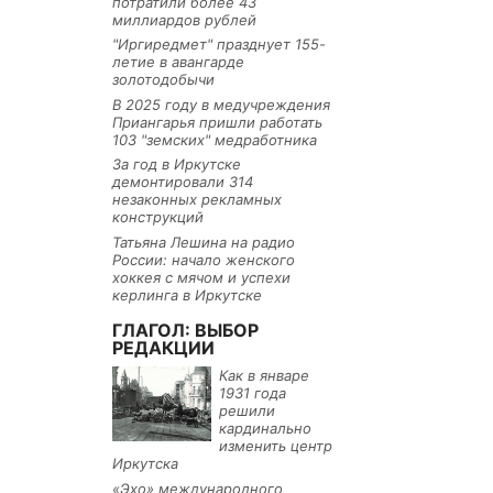
потратили более 43
миллиардов рублей
"Иргиредмет" празднует 155-
летие в авангарде
золотодобычи
В 2025 году в медучреждения
Приангарья пришли работать
103 "земских" медработника
За год в Иркутске
демонтировали 314
незаконных рекламных
конструкций
Татьяна Лешина на радио
России: начало женского
хоккея с мячом и успехи
керлинга в Иркутске
ГЛАГОЛ: ВЫБОР
РЕДАКЦИИ
Как в январе
1931 года
решили
кардинально
изменить центр
Иркутска
«Эхо» международного