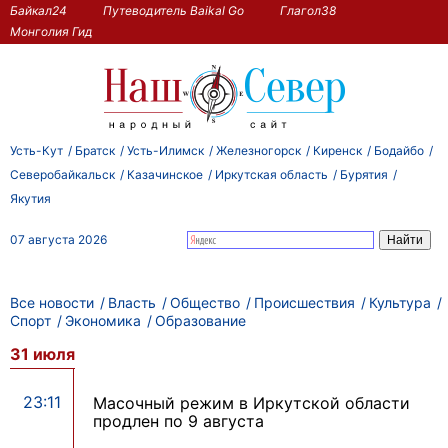
Байкал24
Путеводитель Baikal Go
Глагол38
Монголия Гид
Усть-Кут
Братск
Усть-Илимск
Железногорск
Киренск
Бодайбо
Северобайкальск
Казачинское
Иркутская область
Бурятия
Якутия
07 августа 2026
Все новости
Власть
Общество
Происшествия
Культура
Спорт
Экономика
Образование
31 июля
23:11
Масочный режим в Иркутской области
продлен по 9 августа