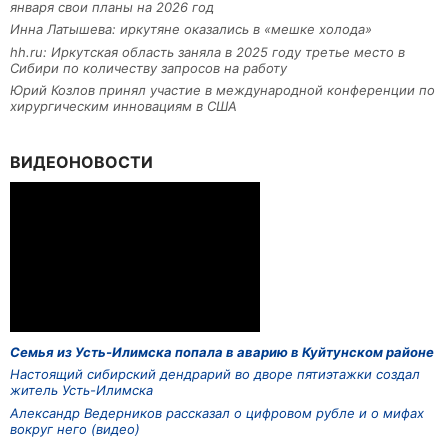
января свои планы на 2026 год
Инна Латышева: иркутяне оказались в «мешке холода»
hh.ru: Иркутская область заняла в 2025 году третье место в
Сибири по количеству запросов на работу
Юрий Козлов принял участие в международной конференции по
хирургическим инновациям в США
ВИДЕОНОВОСТИ
Семья из Усть-Илимска попала в аварию в Куйтунском районе
Настоящий сибирский дендрарий во дворе пятиэтажки создал
житель Усть-Илимска
Александр Ведерников рассказал о цифровом рубле и о мифах
вокруг него (видео)