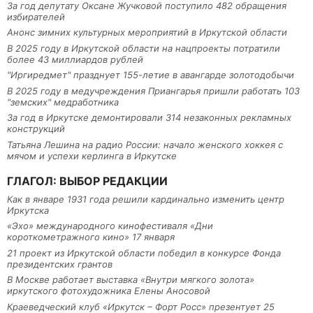
За год депутату Оксане Жучковой поступило 482 обращения
избирателей
Анонс зимних культурных мероприятий в Иркутской области
В 2025 году в Иркутской области на нацпроекты потратили
более 43 миллиардов рублей
"Иргиредмет" празднует 155-летие в авангарде золотодобычи
В 2025 году в медучреждения Приангарья пришли работать 103
"земских" медработника
За год в Иркутске демонтировали 314 незаконных рекламных
конструкций
Татьяна Лешина на радио России: начало женского хоккея с
мячом и успехи керлинга в Иркутске
ГЛАГОЛ: ВЫБОР РЕДАКЦИИ
Как в январе 1931 года решили кардинально изменить центр
Иркутска
«Эхо» международного кинофестиваля «Дни
короткометражного кино» 17 января
21 проект из Иркутской области победил в конкурсе Фонда
президентских грантов
В Москве работает выставка «Внутри мягкого золота»
иркутского фотохудожника Елены Аносовой
Краеведческий клуб «Иркутск – Форт Росс» презентует 25