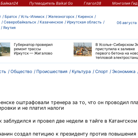
Байкал24
Путеводитель Baikal Go
Глагол38
Монголия Гид
т
Братск
Усть-Илимск
Железногорск
Киренск
Северобайкальск
Казачинское
Иркутская область
06 августа
Якутия
Губернатор проверил
В Усолье-Сибирском Э
ремонт трассы
приступила к заливке
Иркутск — Жигалово
первого бетона на нов
тепловой электростан
сть
Общество
Происшествия
Культура
Спорт
Экономика
ренске оштрафовали тренера за то, что он проводил пл
ировки и не платил налоги
 заблудился и провел две недели в тайге в Катангском
чанин создал петицию к президенту против повышения 