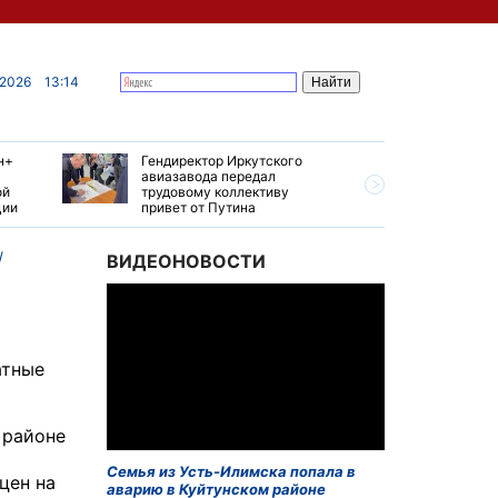
 2026
13:14
н+
Гендиректор Иркутского
Иркутски
авиазавода передал
подтверд
ой
трудовому коллективу
уровень 
ции
привет от Путина
США
ВИДЕОНОВОСТИ
атные
 районе
Семья из Усть-Илимска попала в
цен на
аварию в Куйтунском районе