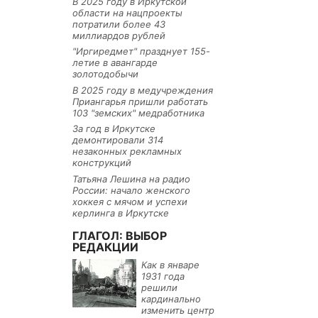
В 2025 году в Иркутской
области на нацпроекты
потратили более 43
миллиардов рублей
"Иргиредмет" празднует 155-
летие в авангарде
золотодобычи
В 2025 году в медучреждения
Приангарья пришли работать
103 "земских" медработника
За год в Иркутске
демонтировали 314
незаконных рекламных
конструкций
Татьяна Лешина на радио
России: начало женского
хоккея с мячом и успехи
керлинга в Иркутске
ГЛАГОЛ: ВЫБОР
РЕДАКЦИИ
Как в январе
1931 года
решили
кардинально
изменить центр