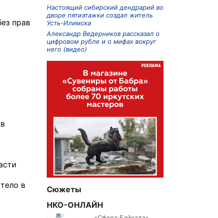
Настоящий сибирский дендрарий во
дворе пятиэтажки создал житель
без прав
Усть-Илимска
Александр Ведерников рассказал о
цифровом рубле и о мифах вокруг
него (видео)
ов
асти
тело в
Сюжеты
НКО-ОНЛАЙН
«Сфера Байкала»