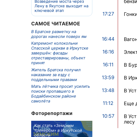
бенз
Возведение моста через
Лену в Якутске выходит на
ключевой этап
17:27
Гонк
САМОЕ ЧИТАЕМОЕ
В Братске разметку на
дорогах нанесли поверх ям
16:44
Вагон
Капремонт колокольни
Спасской церкви в Иркутске
16:16
Элек
завершён: фасады
отреставрированы, объект
принят
16:11
В Бу
Житель Братска получил
наказание за езду с
13:59
В Ир
поддельными правами
Мать лётчика просит усилить
13:48
В Ус
поиски пропавшего в
Бодайбинском районе
самолёта
11:12
Еще 
Фоторепортажи
10:57
В Ус
лесу
м в 9
Как стать «Земским
Три охотника за че
ублей получит
тренером» в Иркутской
пропали в Киренско
тельное
области
районе