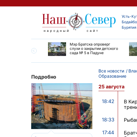
Усть-Ку
Бодайбо
Бурятия
утской области
Мэр Братска опроверг
ают дороги до
слухи о закрытии детского
ска
сада № 5 в Падуне
Все новости
Вла
Образование
Подробно
25 августа
18:42
В Ки
трен
18:33
Рыбак
17:44
Брат