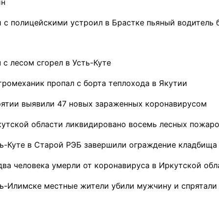
ин
и с полицейскими устроил в Брастке пьяный водитель 
 с лесом сгорел в Усть-Куте
тромеханик пропал с борта теплохода в Якутии
рятии выявили 47 новых зараженных коронавирусом
кутской области ликвидировано восемь лесных пожар
ть-Куте в Старой РЭБ завершили ограждение кладбища
два человека умерли от коронавируса в Иркутской обл
ть-Илимске местные жители убили мужчину и спрятали 
ремшой
Льготный заём в 9
Как стать «Земским
м
миллионов рублей получит
тренером» в Иркутской
машиностроительное
области