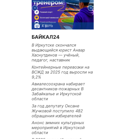
из Иркутской
4 фото
3 фото
БАЙКАЛ24
В Иркутске скончался
выдающийся юрист Анвар
Хаснутдинов — учёный,
педагог, наставник
Контейнерные перевозки на
ВСЖД за 2025 год выросли на
9,2%
Авиалесоохрана набирает
десантников-пожарных В
Забайкалье и Иркутской
области
За год депутату Оксане
Жучковой поступило 482
обращения избирателей
Анонс зимних культурных
мероприятий в Иркутской
области