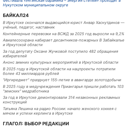
Фестиваль «Унгинская баранина – энергия степей» проходит в
Нукутском муниципальном округе
БАЙКАЛ24
В Иркутске скончался выдающийся юрист Анвар Хаснутдинов —
учёный, педагог, наставник
Контейнерные перевозки на ВСЖД за 2025 год выросли на 9,2%
Авиалесоохрана набирает десантников-пожарных В Забайкалье
и Иркутской области
За год депутату Оксане Жучковой поступило 482 обращения
избирателей
Анонс зимних культурных мероприятий в Иркутской области
В 2025 году в Иркутской области на нацпроекты потратили
более 43 миллиардов рублей
"Иргиредмет" празднует 155-летие в авангарде золотодобычи
В 2025 году в медучреждения Приангарья пришли работать 103
"земских" медработника
За год в Иркутске демонтировали 314 незаконных рекламных
конструкций
Татьяна Лешина на радио России: начало женского хоккея с
мячом и успехи керлинга в Иркутске
ГЛАГОЛ: ВЫБОР РЕДАКЦИИ