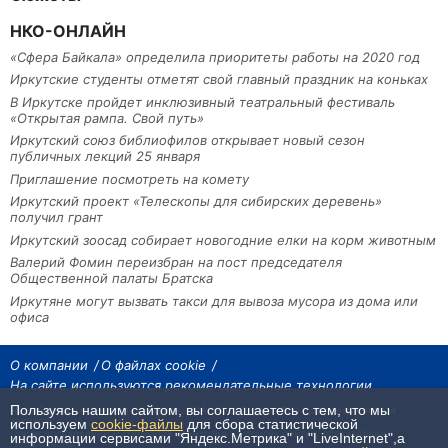
НКО-ОНЛАЙН
«Сфера Байкала» определила приоритеты работы на 2020 год
Иркутские студенты отметят свой главный праздник на коньках
В Иркутске пройдет инклюзивный театральный фестиваль
«Открытая рампа. Свой путь»
Иркутский союз библиофилов открывает новый сезон
публичных лекций 25 января
Приглашение посмотреть на комету
Иркутский проект «Телескопы для сибирских деревень»
получил грант
Иркутский зоосад собирает новогодние елки на корм животным
Валерий Фомин переизбран на пост председателя
Общественной палаты Братска
Иркутяне могут вызвать такси для вывоза мусора из дома или
офиса
О компании
О файлах cookie
На сайте используются рекомендательные технологии
Пользуясь нашим сайтом, вы соглашаетесь с тем, что мы
На сайте размещаются материалы ИА «Наш Север». Все права охраняются
законом.
используем
cookie-файлы
для сбора статистической
При использовании материалов агентства на других сайтах, обязательна
информации сервисами "Яндекс.Метрика" и "LiveInternet",а
гиперссылка.