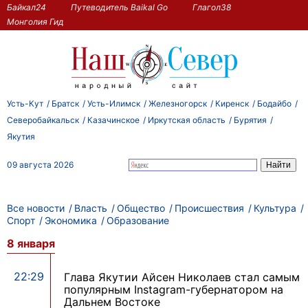
Байкал24
Путеводитель Baikal Go
Глагол38
Монголия Гид
Усть-Кут
Братск
Усть-Илимск
Железногорск
Киренск
Бодайбо
Северобайкальск
Казачинское
Иркутская область
Бурятия
Якутия
09 августа 2026
Все новости
Власть
Общество
Происшествия
Культура
Спорт
Экономика
Образование
8 января
22:29
Глава Якутии Айсен Николаев стал самым
популярным Instagram-губернатором на
Дальнем Востоке